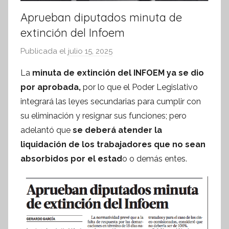
Aprueban diputados minuta de
extinción del Infoem
Publicada el
julio 15, 2025
p
o
La
minuta de extinción del INFOEM ya se dio
r
por aprobada,
por lo que el Poder Legislativo
S
integrará las leyes secundarias para cumplir con
í
su eliminación y resignar sus funciones; pero
n
adelantó que
se deberá atender la
t
liquidación de los trabajadores que no sean
e
s
absorbidos por el estad
o o demás entes.
i
s
I
n
f