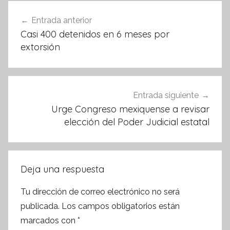
o
p
Navegación
Entrada anterior
o
p
de
Casi 400 detenidos en 6 meses por
k
entradas
extorsión
Entrada siguiente
Urge Congreso mexiquense a revisar
elección del Poder Judicial estatal
Deja una respuesta
Tu dirección de correo electrónico no será
publicada.
Los campos obligatorios están
marcados con
*