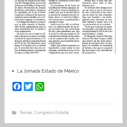
o
r
m
a
t
i
v
a
La Jornada Estado de México
F
T
W
a
w
h
c
itt
at
e
er
s
Temas
,
Congreso Estatal
b
A