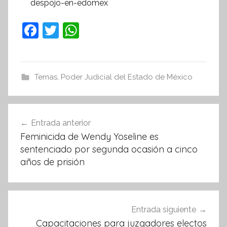
despojo-en-edomex
F
T
W
a
w
h
c
itt
at
e
er
s
Temas
,
Poder Judicial del Estado de México
b
A
o
p
Navegación
Entrada anterior
o
p
de
Feminicida de Wendy Yoseline es
k
entradas
sentenciado por segunda ocasión a cinco
años de prisión
Entrada siguiente
Capacitaciones para juzgadores electos