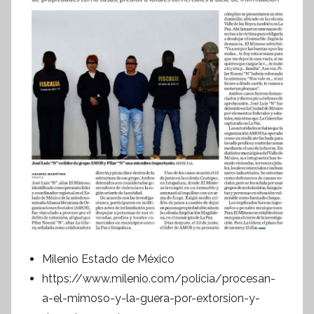
f
o
r
m
a
t
i
v
a
Milenio Estado de México
https://www.milenio.com/policia/procesan-
a-el-mimoso-y-la-guera-por-extorsion-y-