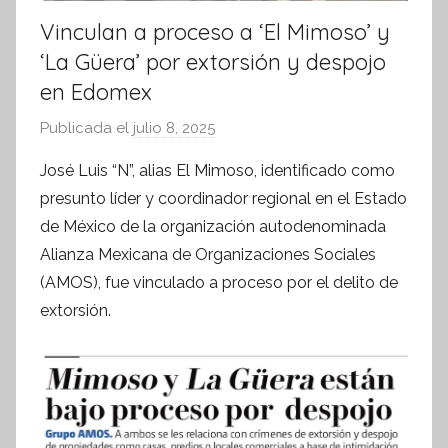
Vinculan a proceso a ‘El Mimoso’ y
‘La Güera’ por extorsión y despojo
en Edomex
Publicada el
julio 8, 2025
p
o
José Luis “N”, alias El Mimoso, identificado como
r
presunto líder y coordinador regional en el Estado
S
de México de la organización autodenominada
í
Alianza Mexicana de Organizaciones Sociales
n
(AMOS), fue vinculado a proceso por el delito de
t
extorsión.
e
s
i
s
I
n