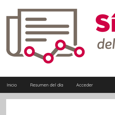
Saltar
al
contenido
Síntesis
Informativa
Inicio
Resumen del día
Acceder
ebook
ter