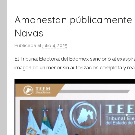
Amonestan públicamente 
Navas
Publicada el
julio 4, 2025
p
o
El Tribunal Electoral del Edomex sancionó al exaspiran
r
imagen de un menor sin autorización completa y real
S
í
n
t
e
s
i
s
I