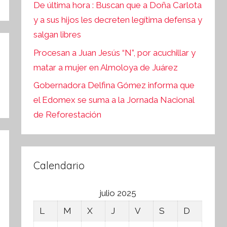
De última hora : Buscan que a Doña Carlota
y a sus hijos les decreten legítima defensa y
salgan libres
Procesan a Juan Jesús “N”, por acuchillar y
matar a mujer en Almoloya de Juárez
Gobernadora Delfina Gómez informa que
el Edomex se suma a la Jornada Nacional
de Reforestación
Calendario
julio 2025
L
M
X
J
V
S
D