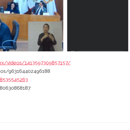
ex/videos/1413597309857157/
eos/963164402496188
278535545263
980630868187