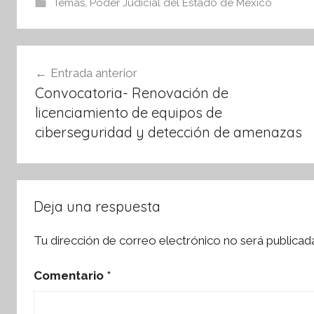
e
er
s
Temas
,
Poder Judicial del Estado de México
b
A
o
p
Navegación
o
p
Entrada anterior
de
k
Convocatoria- Renovación de
entradas
licenciamiento de equipos de
ciberseguridad y detección de amenazas
Deja una respuesta
Tu dirección de correo electrónico no será publicad
Comentario
*