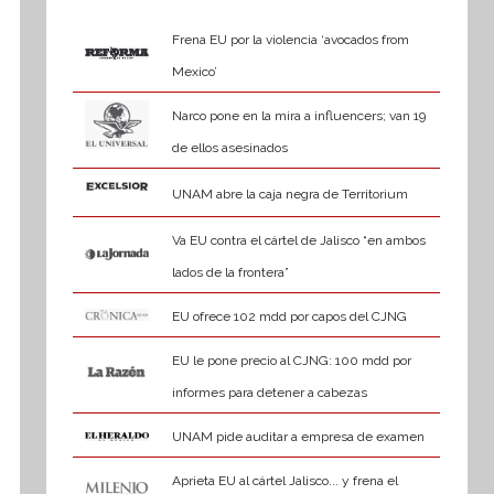
Frena EU por la violencia ‘avocados from
Mexico’
Narco pone en la mira a influencers; van 19
de ellos asesinados
UNAM abre la caja negra de Territorium
Va EU contra el cártel de Jalisco “en ambos
lados de la frontera”
EU ofrece 102 mdd por capos del CJNG
EU le pone precio al CJNG: 100 mdd por
informes para detener a cabezas
UNAM pide auditar a empresa de examen
Aprieta EU al cártel Jalisco... y frena el