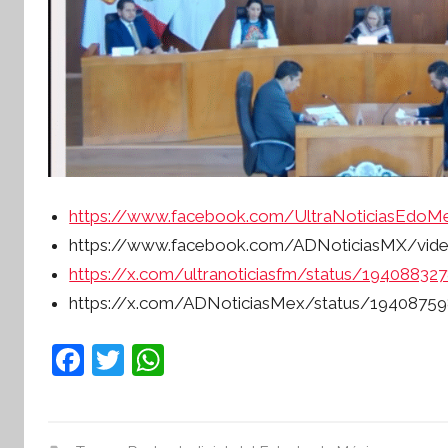
n
f
o
r
m
a
t
i
https://www.facebook.com/UltraNoticiasEdoM
v
https://www.facebook.com/ADNoticiasMX/vid
a
https://x.com/ultranoticiasfm/status/1940883
https://x.com/ADNoticiasMex/status/1940875
F
T
W
a
w
h
c
itt
at