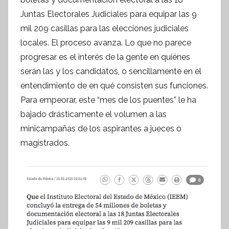
í
Juntas Electorales Judiciales para equipar las 9
n
mil 209 casillas para las elecciones judiciales
t
locales. El proceso avanza. Lo que no parece
e
s
progresar es el interés de la gente en quiénes
i
serán las y los candidatos, o sencillamente en el
s
entendimiento de en qué consisten sus funciones.
I
Para empeorar, este “mes de los puentes” le ha
n
bajado drásticamente el volumen a las
f
minicampañas de los aspirantes a jueces o
o
magistrados.
r
m
a
t
i
v
a