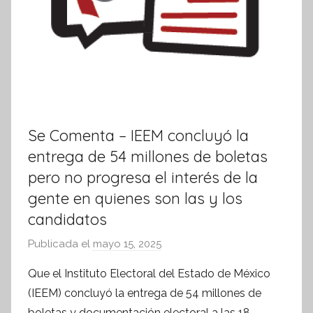
Se Comenta – IEEM concluyó la
entrega de 54 millones de boletas
pero no progresa el interés de la
gente en quienes son las y los
candidatos
Publicada el
mayo 15, 2025
p
o
Que el Instituto Electoral del Estado de México
r
(IEEM) concluyó la entrega de 54 millones de
S
boletas y documentación electoral a las 18