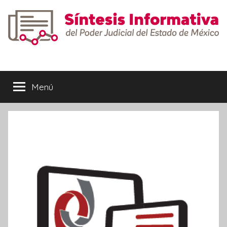
Saltar
al
contenido
Síntesis
Informativa
Menú