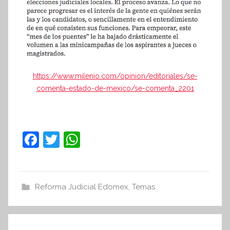
https://www.milenio.com/opinion/editoriales/se-
comenta-estado-de-mexico/se-comenta_2201
F
T
W
a
w
h
c
itt
at
e
er
s
Reforma Judicial Edomex
,
Temas
b
A
o
p
Navegación