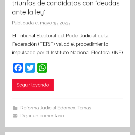
triunfos de candidatos con ‘deudas
ante la ley’
Publicada el
mayo 15, 2025
p
o
El Tribunal Electoral del Poder Judicial de la
r
Federación (TEPJF) validó el procedimiento
S
impulsado por el Instituto Nacional Electoral (INE)
í
n
F
T
W
t
a
w
h
e
c
itt
at
Seguir leyendo
s
i
e
er
s
s
b
A
Reforma Judicial Edomex
,
Temas
I
o
p
Dejar un comentario
n
o
p
f
o