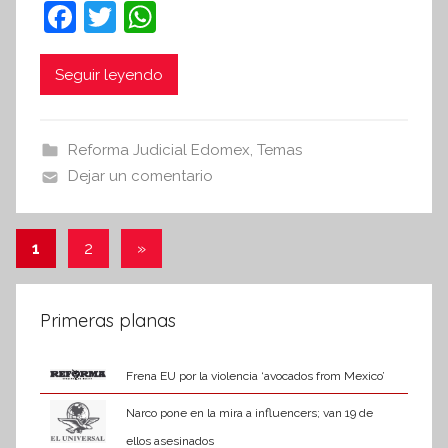
F
T
W
t
a
w
h
e
c
itt
at
Seguir leyendo
s
i
e
er
s
s
b
A
Reforma Judicial Edomex
,
Temas
I
o
p
Dejar un comentario
n
o
p
f
k
o
Paginación
Entradas
1
2
»
r
siguientes
de
m
a
entradas
Primeras planas
t
i
Frena EU por la violencia ‘avocados from Mexico’
v
a
Narco pone en la mira a influencers; van 19 de
ellos asesinados