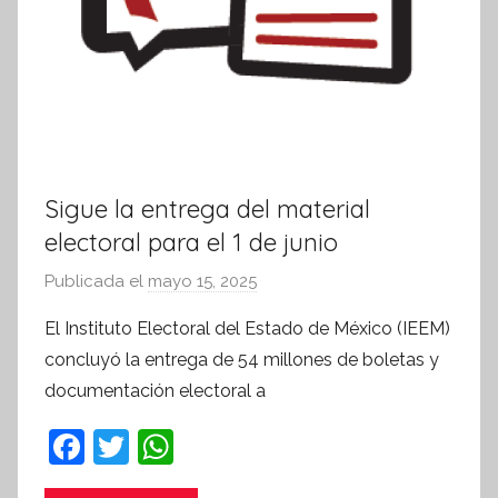
Sigue la entrega del material
electoral para el 1 de junio
Publicada el
mayo 15, 2025
p
o
El Instituto Electoral del Estado de México (IEEM)
r
concluyó la entrega de 54 millones de boletas y
S
documentación electoral a
í
n
F
T
W
t
a
w
h
e