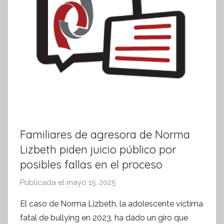
v
a
Familiares de agresora de Norma
Lizbeth piden juicio público por
posibles fallas en el proceso
Publicada el
mayo 15, 2025
p
o
El caso de Norma Lizbeth, la adolescente víctima
r
fatal de bullying en 2023, ha dado un giro que
S