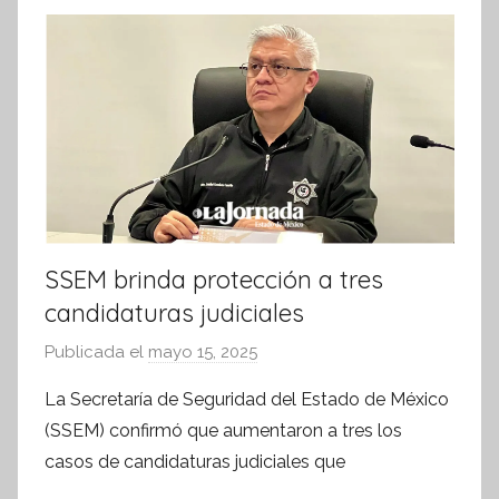
k
r
m
a
t
i
v
a
SSEM brinda protección a tres
candidaturas judiciales
Publicada el
mayo 15, 2025
p
o
La Secretaría de Seguridad del Estado de México
r
(SSEM) confirmó que aumentaron a tres los
S
casos de candidaturas judiciales que
í
n