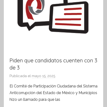
a
Piden que candidatos cuenten con 3
de 3
Publicada el
mayo 15, 2025
p
o
El Comité de Participación Ciudadana del Sistema
r
Anticorrupción del Estado de México y Municipios
S
hizo un llamado para que las
í