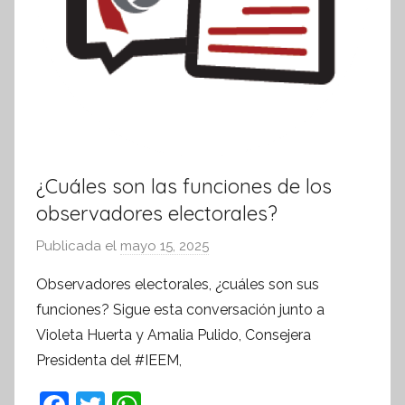
¿Cuáles son las funciones de los
observadores electorales?
Publicada el
mayo 15, 2025
p
o
Observadores electorales, ¿cuáles son sus
r
funciones? Sigue esta conversación junto a
S
Violeta Huerta y Amalia Pulido, Consejera
í
Presidenta del #IEEM,
n
t