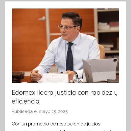
k
o
r
m
a
t
i
v
a
Edomex lidera justicia con rapidez y
eficiencia
Publicada el
mayo 15, 2025
p
o
Con un promedio de resolución de juicios
r