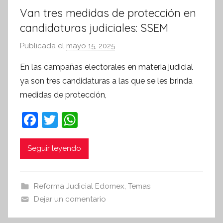
Van tres medidas de protección en
candidaturas judiciales: SSEM
Publicada el
mayo 15, 2025
p
o
En las campañas electorales en materia judicial
r
ya son tres candidaturas a las que se les brinda
S
medidas de protección,
í
n
F
T
W
t
a
w
h
e
c
itt
at
Seguir leyendo
s
i
e
er
s
s
b
A
Reforma Judicial Edomex
,
Temas
I
o
p
Dejar un comentario
n
o
p
f