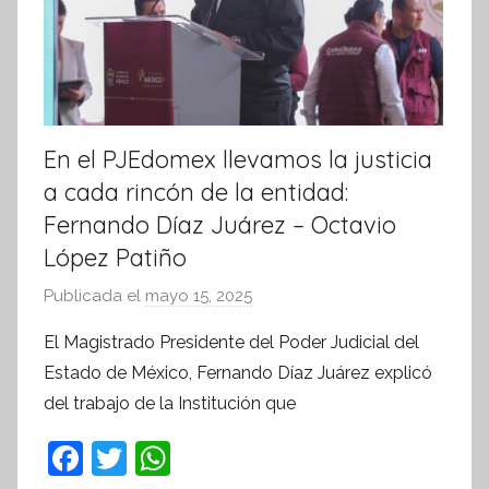
v
a
En el PJEdomex llevamos la justicia
a cada rincón de la entidad:
Fernando Díaz Juárez – Octavio
López Patiño
Publicada el
mayo 15, 2025
p
o
El Magistrado Presidente del Poder Judicial del
r
Estado de México, Fernando Díaz Juárez explicó
S
del trabajo de la Institución que
í
n
F
T
W
t