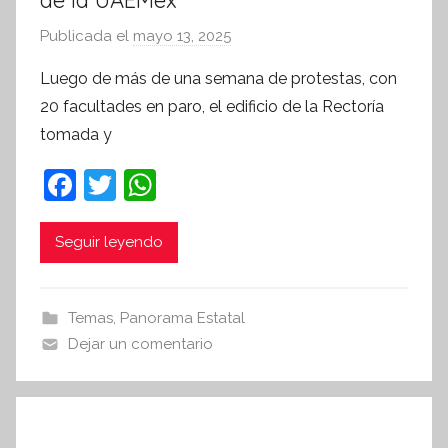
de la UAEMex
Publicada el
mayo 13, 2025
p
o
Luego de más de una semana de protestas, con
r
20 facultades en paro, el edificio de la Rectoría
S
tomada y
í
n
F
T
W
t
a
w
h
e
c
itt
at
Seguir leyendo
s
i
e
er
s
s
b
A
Temas
,
Panorama Estatal
I
o
p
Dejar un comentario
n
o
p
f
k
o
r