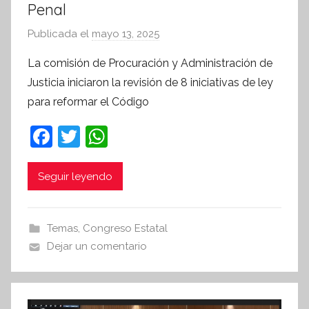
Penal
Publicada el
mayo 13, 2025
p
o
La comisión de Procuración y Administración de
r
Justicia iniciaron la revisión de 8 iniciativas de ley
S
para reformar el Código
í
n
F
T
W
t
a
w
h
e
c
itt
at
Seguir leyendo
s
i
e
er
s
s
b
A
Temas
,
Congreso Estatal
I
o
p
Dejar un comentario
n
o
p
f
k
o
r