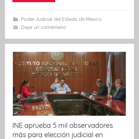
i
e
er
s
s
b
A
Poder Judicial del Estado de México
I
o
p
Dejar un comentario
n
o
p
f
k
o
r
m
a
t
i
v
a
INE aprueba 5 mil observadores
más para elección judicial en