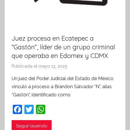
Juez procesa en Ecatepec a
“Gastón”, líder de un grupo criminal
que operaba en Edomex y CDMX
Publicada el
mayo 13, 2025
p
o
Un juez del Poder Judicial del Estado de México
r
vinculó a proceso a Brandon Salvador “N”, alias
S
“Gastón”, identificado como
í
n
F
T
W
t
a
w
h
e
c
itt
at
Seguir leyendo
s