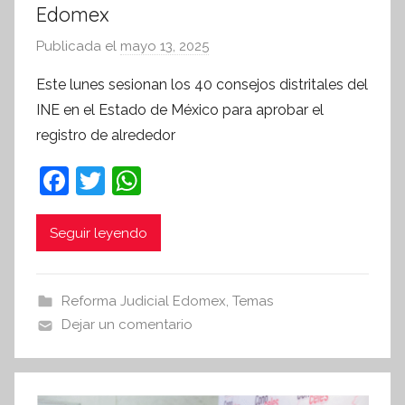
Edomex
Publicada el
mayo 13, 2025
p
o
Este lunes sesionan los 40 consejos distritales del
r
INE en el Estado de México para aprobar el
S
registro de alrededor
í
n
F
T
W
t
a
w
h
e
c
itt
at
Seguir leyendo
s
i
e
er
s
s
b
A
Reforma Judicial Edomex
,
Temas
I
o
p
Dejar un comentario
n
o
p
f
k
o
r