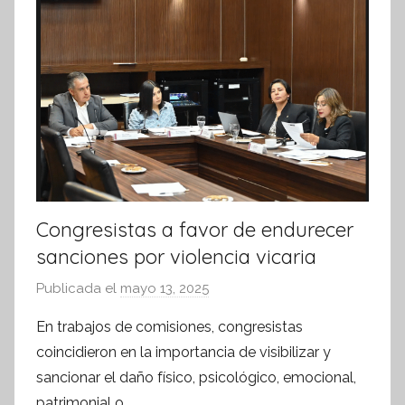
m
a
t
i
v
a
Congresistas a favor de endurecer
sanciones por violencia vicaria
Publicada el
mayo 13, 2025
p
o
En trabajos de comisiones, congresistas
r
coincidieron en la importancia de visibilizar y
S
sancionar el daño físico, psicológico, emocional,
í
patrimonial o