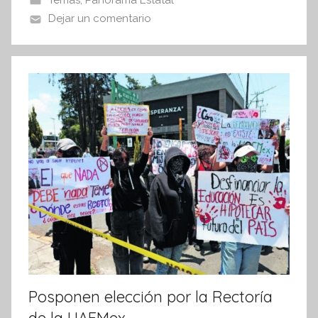
Temas
,
Panorama Estatal
o
p
Dejar un comentario
o
p
k
Posponen elección por la Rectoría