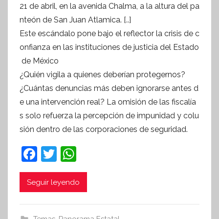
i
21 de abril, en la avenida Chalma, a la altura del pa
s
nteón de San Juan Atlamica. [..]
I
Este escándalo pone bajo el reflector la crisis de c
n
onfianza en las instituciones de justicia del Estado
f
de México
o
¿Quién vigila a quienes deberían protegernos?
r
¿Cuántas denuncias más deben ignorarse antes d
m
e una intervención real? La omisión de las fiscalía
a
s solo refuerza la percepción de impunidad y colu
t
sión dentro de las corporaciones de seguridad.
i
v
F
T
W
a
a
w
h
c
itt
at
Seguir leyendo
e
er
s
b
A