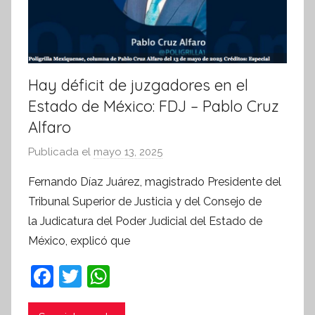
Hay déficit de juzgadores en el
Estado de México: FDJ – Pablo Cruz
Alfaro
Publicada el
mayo 13, 2025
p
o
Fernando Díaz Juárez, magistrado Presidente del
r
Tribunal Superior de Justicia y del Consejo de
S
la Judicatura del Poder Judicial del Estado de
í
México, explicó que
n
t
F
T
W
e
a
w
h
s