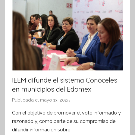
m
a
t
i
v
a
IEEM difunde el sistema Conóceles
en municipios del Edomex
Publicada el
mayo 13, 2025
p
o
Con el objetivo de promover el voto informado y
r
razonado y, como parte de su compromiso de
S
difundir información sobre
í