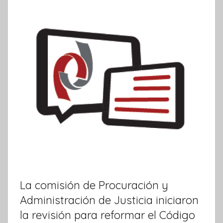
m
a
t
i
v
a
La comisión de Procuración y
Administración de Justicia iniciaron
la revisión para reformar el Código