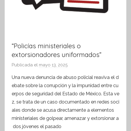
“Policías ministeriales o
extorsionadores uniformados”
Publicada el
mayo 13, 2025
p
o
Una nueva denuncia de abuso policial reaviva el d
r
ebate sobre la corrupción y la impunidad entre cu
S
erpos de seguridad del Estado de México. Esta ve
í
z, se trata de un caso documentado en redes soci
n
ales donde se acusa directamente a elementos
t
ministeriales de golpear, amenazar y extorsionar a
e
s
dos jóvenes el pasado