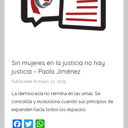
Sin mujeres en la justicia no hay
justicia – Paola Jiménez
Publicada el
mayo 13, 2025
p
o
La democracia no termina en las urnas. Se
r
consolida y evoluciona cuando sus principios de
S
expanden hacia todos los espacios
í
n
F
T
W
t