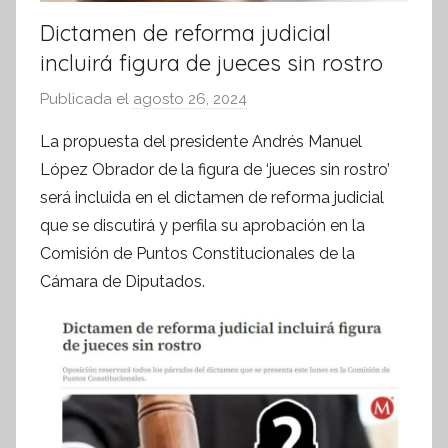
Dictamen de reforma judicial
incluirá figura de jueces sin rostro
Publicada el
agosto 26, 2024
p
o
La propuesta del presidente Andrés Manuel
r
López Obrador de la figura de ‘jueces sin rostro’
S
será incluida en el dictamen de reforma judicial
í
que se discutirá y perfila su aprobación en la
n
Comisión de Puntos Constitucionales de la
t
Cámara de Diputados.
e
s
i
s
I
n
f