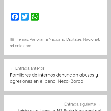
F
T
W
a
w
h
c
itt
at
e
er
s
Temas
,
Panorama Nacional
,
Digitales
,
Nacional
,
milenio.com
b
A
o
p
Navegación
o
p
Entrada anterior
k
de
Familiares de internos denuncian abusos y
entradas
agresiones en el penal Neza-Bordo
Entrada siguiente
Inicia este lunes la 15ª Feria Nacional del