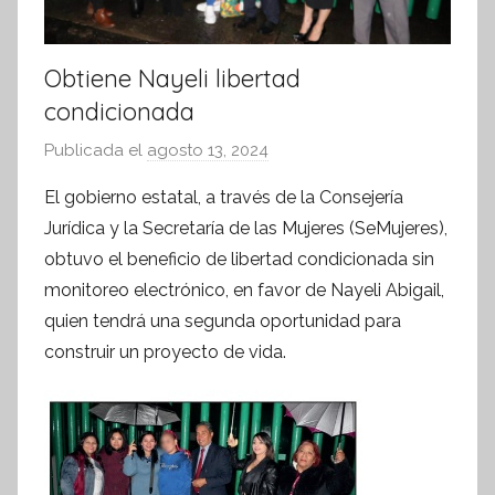
Obtiene Nayeli libertad
condicionada
Publicada el
agosto 13, 2024
p
o
El gobierno estatal, a través de la Consejería
r
Jurídica y la Secretaría de las Mujeres (SeMujeres),
S
obtuvo el beneficio de libertad condicionada sin
í
monitoreo electrónico, en favor de Nayeli Abigail,
n
quien tendrá una segunda oportunidad para
t
construir un proyecto de vida.
e
s
i
s
I