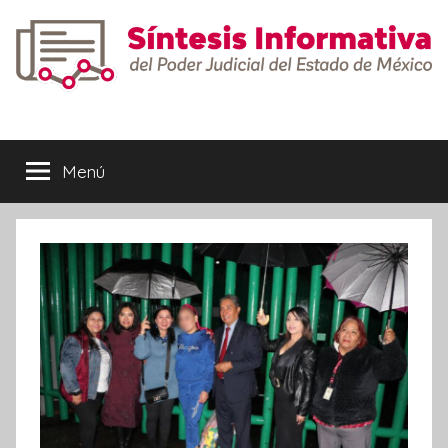
Saltar
al
contenido
Síntesis
Informativa
Menú