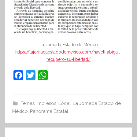
La Jornada Estado de México
https://lajornadaestadodemexico.com/nayeli-abigail-
recupero-su-libertad/
F
T
W
a
w
h
c
itt
at
e
er
s
Temas
,
Impresos
,
Local
,
La Jornada Estado de
México
b
,
Panorama Estatal
A
o
p
Navegación
o
p