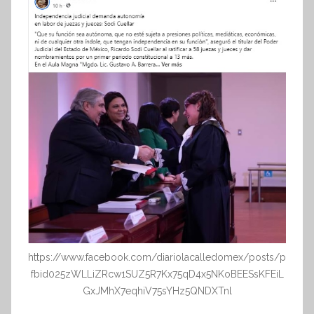
https://www.facebook.com/diariolacalledomex/posts/p
fbid025zWLLiZRcw1SUZ5R7Kx75qD4x5NKoBEESsKFEiL
GxJMhX7eqhiV75sYHz5QNDXTnl