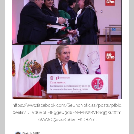
https://www.facebook.com/SeUnoNoticias/posts/pfbid
0eekrZDLVd6RpLFtFggeQ3d6FNPMnWRVBhqj9XutXtm
kWxWC5dv4iKo6wTEKDBZo1l