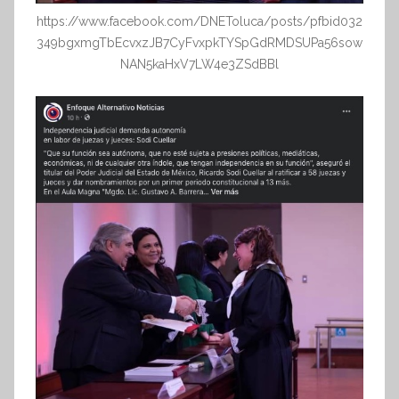
https://www.facebook.com/DNEToluca/posts/pfbid032
349bgxmgTbEcvxzJB7CyFvxpkTYSpGdRMDSUPa56sow
NAN5kaHxV7LW4e3ZSdBBl