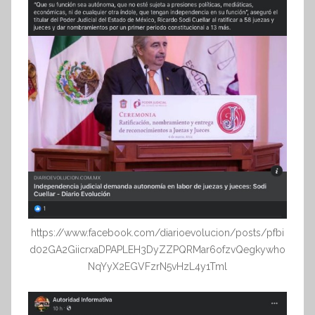
https://www.facebook.com/diarioevolucion/posts/pfbi
d02GA2GiicrxaDPAPLEH3DyZZPQRMar6ofzvQegkywho
NqYyX2EGVFzrN5vHzL4y1Tml