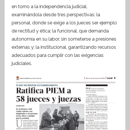
f
en torno a la independencia judicial,
o
examinándola desde tres perspectivas: la
r
personal, donde se exige a los jueces ser ejemplo
m
de rectitud y ética; la funcional, que demanda
a
autonomía en su labor, sin someterse a presiones
t
externas y; la institucional, garantizando recursos
i
adecuados para cumplir con las exigencias
v
judiciales.
a