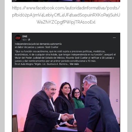
https://www.facebook.com/autoridadinformativa/posts/
pfbid02pA3mV4LebiyCffL4UF4tuadSopuinRXKoPa9SuhU
WaZfvYZCpgfPWipjTRA1ooExl