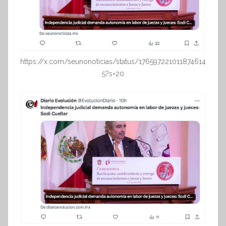
https://x.com/seunonoticias/status/176597221011874614
5?s=20