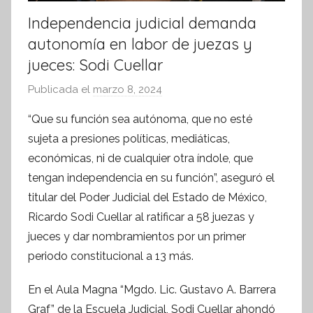
Independencia judicial demanda
autonomía en labor de juezas y
jueces: Sodi Cuellar
Publicada el
marzo 8, 2024
p
o
“Que su función sea autónoma, que no esté
r
sujeta a presiones políticas, mediáticas,
S
económicas, ni de cualquier otra índole, que
í
tengan independencia en su función”, aseguró el
n
titular del Poder Judicial del Estado de México,
t
Ricardo Sodi Cuellar al ratificar a 58 juezas y
e
s
jueces y dar nombramientos por un primer
i
periodo constitucional a 13 más.
s
En el Aula Magna “Mgdo. Lic. Gustavo A. Barrera
I
n
Graf” de la Escuela Judicial, Sodi Cuellar ahondó