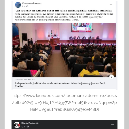
https://www.facebook.com/fbcomunicadoresmx/posts
/pfbid02v9fUx9fHbjTYHUgy7W2mpt91EvrovUNqnpw2p
HaMUVg8uTYrebBGaKV943etwM8Dl