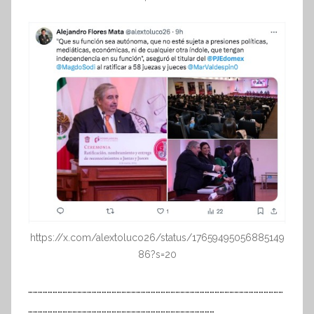
https://x.com/alextoluco26/status/17659495056885149
86?s=20
…………………………………………………………………………………………………………………………………………
……………………………………………………………………………………………………