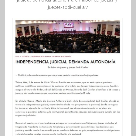
judicial-demanda-autonomia-en-labor-de-juezas-y-
jueces-sodi-cuellar/