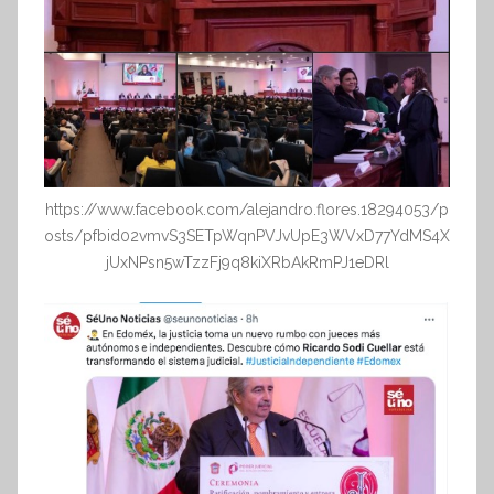
https://www.facebook.com/alejandro.flores.18294053/p
osts/pfbid02vmvS3SETpWqnPVJvUpE3WVxD77YdMS4X
jUxNPsn5wTzzFj9q8kiXRbAkRmPJ1eDRl