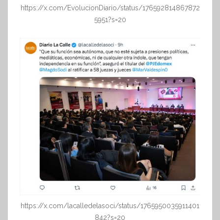
https://x.com/EvolucionDiario/status/176592814867872
5951?s=20
https://x.com/lacalledelasoci/status/1765950035911401
842?s=20