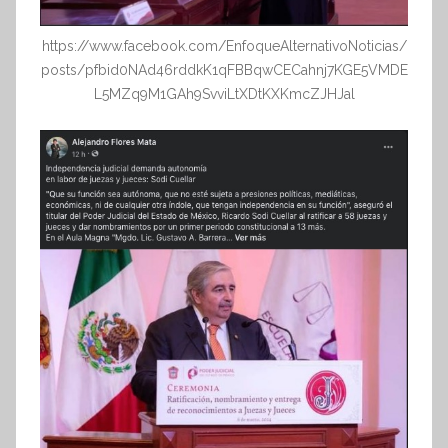
https://www.facebook.com/EnfoqueAlternativoNoticias/
posts/pfbid0NAd46rddkK1qFBBqwCECahnj7KGE5VMDE
L5MZq9M1GAh9SvviLtXDtKXKmcZJHJal