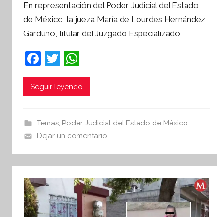
En representación del Poder Judicial del Estado
r
de México, la jueza María de Lourdes Hernández
S
Garduño, titular del Juzgado Especializado
í
n
F
T
W
t
a
w
h
e
s
c
itt
at
Seguir leyendo
i
e
er
s
s
b
A
I
Temas
,
Poder Judicial del Estado de México
o
p
n
Dejar un comentario
o
p
f
o
k
r
m
a
t