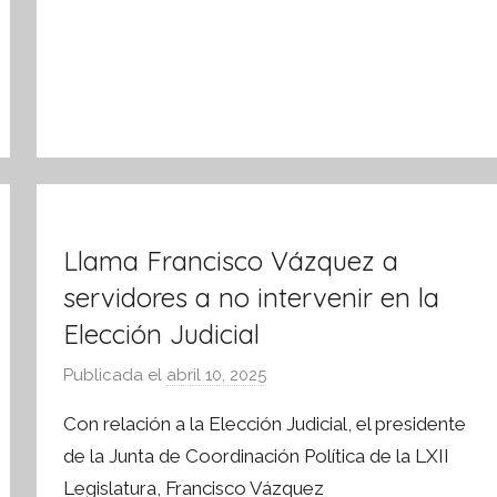
m
a
t
i
v
a
Llama Francisco Vázquez a
servidores a no intervenir en la
Elección Judicial
Publicada el
abril 10, 2025
p
o
Con relación a la Elección Judicial, el presidente
r
de la Junta de Coordinación Política de la LXII
S
Legislatura, Francisco Vázquez
í