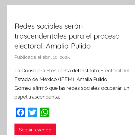
o
k
r
m
Redes sociales serán
a
t
trascendentales para el proceso
i
electoral: Amalia Pulido
v
a
Publicada el
abril 10, 2025
p
o
La Consejera Presidenta del Instituto Electoral del
r
Estado de México (IEEM), Amalia Pulido
S
Gómez afirmó que las redes sociales ocuparán un
í
papel trascendental
n
t
F
T
W
e
a
w
h
s
i
c
itt
at
Seguir leyendo