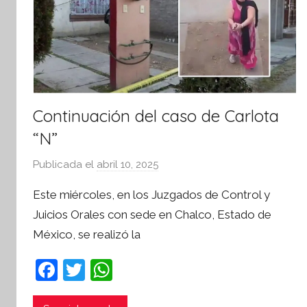
i
v
a
Continuación del caso de Carlota
“N”
Publicada el
abril 10, 2025
p
o
Este miércoles, en los Juzgados de Control y
r
Juicios Orales con sede en Chalco, Estado de
S
México, se realizó la
í
n
F
T
W
t
a
w
h
e
s