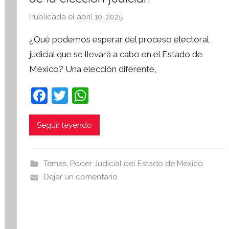
i
Publicada el
abril 10, 2025
p
v
o
a
¿Qué podemos esperar del proceso electoral
r
judicial que se llevará a cabo en el Estado de
S
México? Una elección diferente,
í
n
F
T
W
t
a
w
h
e
s
c
itt
at
Seguir leyendo
i
e
er
s
s
b
A
I
Temas
,
Poder Judicial del Estado de México
o
p
n
Dejar un comentario
o
p
f
o
k
r