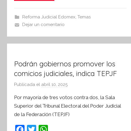
s
e
er
s
I
b
A
n
Reforma Judicial Edomex
,
Temas
o
p
f
Dejar un comentario
o
o
p
r
k
m
a
t
Podrán gobiernos promover los
i
comicios judiciales, indica TEPJF
v
a
Publicada el
abril 10, 2025
p
o
Por mayoría de tres votos contra dos, la Sala
r
Superior del Tribunal Electoral del Poder Judicial
S
de la Federación (TEPJF)
í
n
F
T
W
t