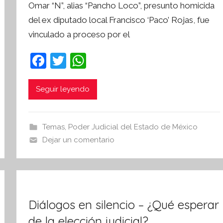
Omar “N”, alias “Pancho Loco”, presunto homicida
r
del ex diputado local Francisco ‘Paco’ Rojas, fue
S
vinculado a proceso por el
í
n
F
T
W
t
a
w
h
e
s
c
itt
at
Seguir leyendo
i
e
er
s
s
b
A
I
Temas
,
Poder Judicial del Estado de México
o
p
n
Dejar un comentario
o
p
f
o
k
r
m
Diálogos en silencio – ¿Qué esperar
a
t
de la elección judicial?