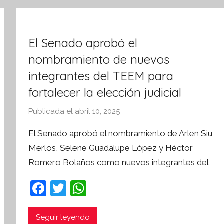
El Senado aprobó el
nombramiento de nuevos
integrantes del TEEM para
fortalecer la elección judicial
Publicada el
abril 10, 2025
p
o
El Senado aprobó el nombramiento de Arlen Siu
r
Merlos, Selene Guadalupe López y Héctor
S
Romero Bolaños como nuevos integrantes del
í
n
F
T
W
t
a
w
h
e
s
c
itt
at
Seguir leyendo