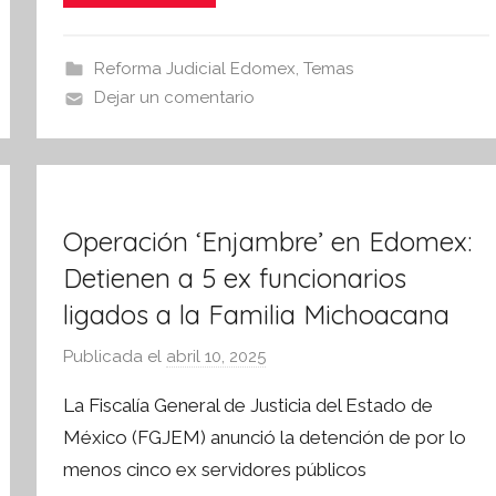
i
e
er
s
s
b
A
I
Reforma Judicial Edomex
,
Temas
o
p
n
Dejar un comentario
o
p
f
o
k
r
m
Operación ‘Enjambre’ en Edomex:
a
t
Detienen a 5 ex funcionarios
i
ligados a la Familia Michoacana
v
a
Publicada el
abril 10, 2025
p
o
La Fiscalía General de Justicia del Estado de
r
México (FGJEM) anunció la detención de por lo
S
menos cinco ex servidores públicos
í