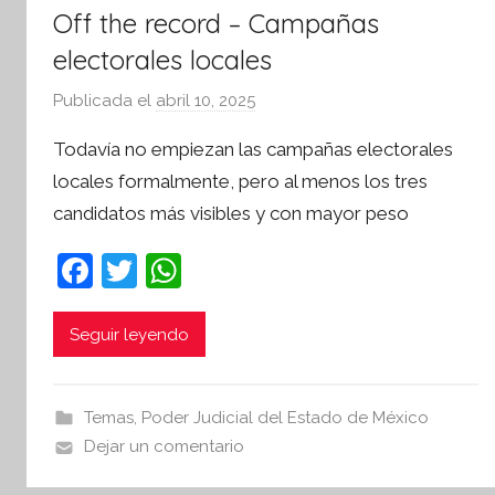
Off the record – Campañas
electorales locales
Publicada el
abril 10, 2025
p
o
Todavía no empiezan las campañas electorales
r
locales formalmente, pero al menos los tres
S
candidatos más visibles y con mayor peso
í
n
F
T
W
t
a
w
h
e
s
c
itt
at
Seguir leyendo
i
e
er
s
s
b
A
I
Temas
,
Poder Judicial del Estado de México
o
p
n
Dejar un comentario
o
p
f