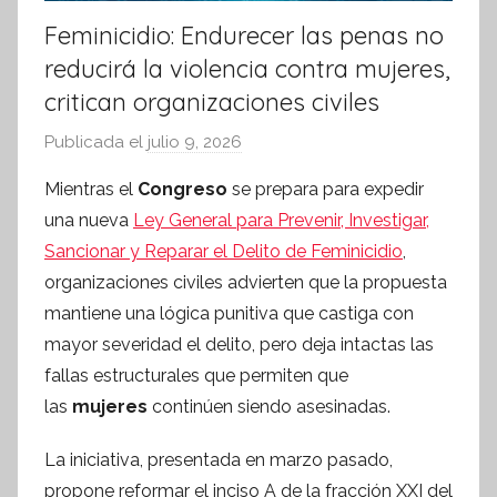
Feminicidio: Endurecer las penas no
reducirá la violencia contra mujeres,
critican organizaciones civiles
Publicada el
julio 9, 2026
p
o
Mientras el
Congreso
se prepara para expedir
r
una nueva
Ley General para Prevenir, Investigar,
S
Sancionar y Reparar el Delito de Feminicidio
,
í
organizaciones civiles advierten que la propuesta
n
mantiene una lógica punitiva que castiga con
t
mayor severidad el delito, pero deja intactas las
e
s
fallas estructurales que permiten que
i
las
mujeres
continúen siendo asesinadas.
s
La iniciativa, presentada en marzo pasado,
I
n
propone reformar el inciso A de la fracción XXI del