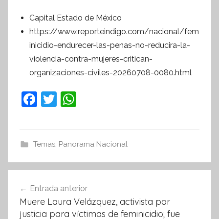
Capital Estado de México
https://www.reporteindigo.com/nacional/fem
inicidio-endurecer-las-penas-no-reducira-la-
violencia-contra-mujeres-critican-
organizaciones-civiles-20260708-0080.html
F
T
W
a
w
h
c
itt
at
e
er
s
Temas
,
Panorama Nacional
b
A
o
p
Navegación
Entrada anterior
o
p
de
Muere Laura Velázquez, activista por
k
entradas
justicia para víctimas de feminicidio; fue