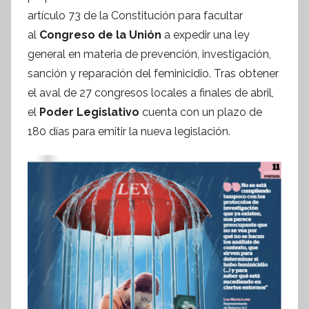
f
artículo 73 de la Constitución para facultar
o
al
Congreso de la Unión
a expedir una ley
r
general en materia de prevención, investigación,
m
sanción y reparación del feminicidio. Tras obtener
a
el aval de 27 congresos locales a finales de abril,
t
el
Poder Legislativo
cuenta con un plazo de
i
180 días para emitir la nueva legislación.
v
a