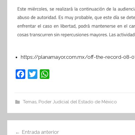
f
o
r
m
a
t
i
v
https://planamayor.com.mx/off-the-record-08-
a
F
T
W
a
w
h
c
itt
at
e
er
s
Temas
,
Poder Judicial del Estado de México
b
A
o
p
Navegación
o
p
Entrada anterior