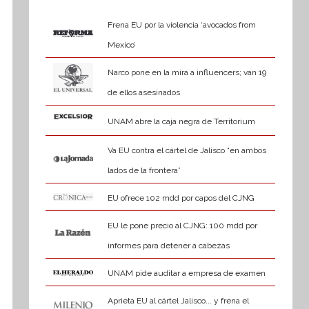
Frena EU por la violencia ‘avocados from
Mexico’
Narco pone en la mira a influencers; van 19
de ellos asesinados
UNAM abre la caja negra de Territorium
Va EU contra el cártel de Jalisco “en ambos
lados de la frontera”
EU ofrece 102 mdd por capos del CJNG
EU le pone precio al CJNG: 100 mdd por
informes para detener a cabezas
UNAM pide auditar a empresa de examen
Aprieta EU al cártel Jalisco... y frena el