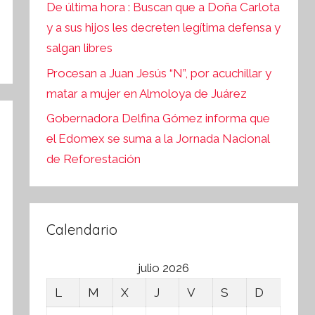
De última hora : Buscan que a Doña Carlota
y a sus hijos les decreten legítima defensa y
salgan libres
Procesan a Juan Jesús “N”, por acuchillar y
matar a mujer en Almoloya de Juárez
Gobernadora Delfina Gómez informa que
el Edomex se suma a la Jornada Nacional
de Reforestación
Calendario
julio 2026
L
M
X
J
V
S
D