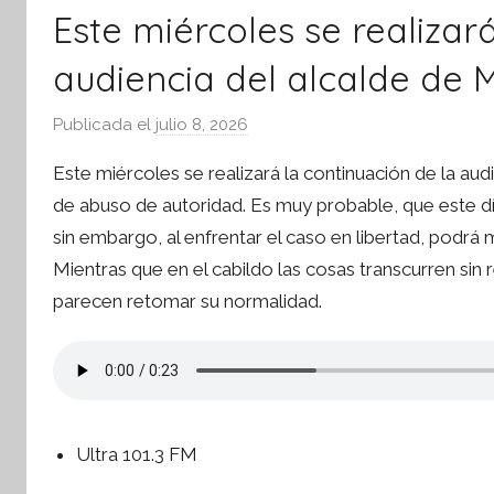
Este miércoles se realizar
audiencia del alcalde de 
Publicada el
julio 8, 2026
p
o
Este miércoles se realizará la continuación de la a
r
de abuso de autoridad. Es muy probable, que este dí
S
sin embargo, al enfrentar el caso en libertad, podr
í
Mientras que en el cabildo las cosas transcurren sin
n
t
parecen retomar su normalidad.
e
s
i
s
I
Ultra 101.3 FM
n