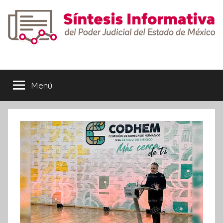
Saltar
al
contenido
Síntesis
Informativa
Menú