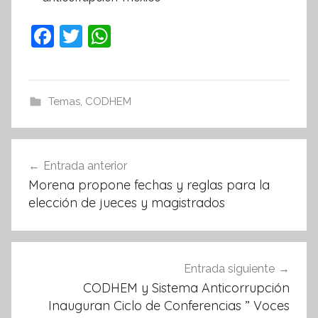
F
T
W
a
w
h
c
itt
at
e
er
s
Temas
,
CODHEM
b
A
o
p
Navegación
Entrada anterior
o
p
de
Morena propone fechas y reglas para la
k
entradas
elección de jueces y magistrados
Entrada siguiente
CODHEM y Sistema Anticorrupción
Inauguran Ciclo de Conferencias ” Voces