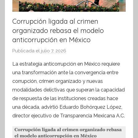
Corrupción ligada al crimen
organizado rebasa el modelo
anticorrupción en México
Publicada el
julio 7, 2026
p
o
La estrategia anticorrupción en México requiere
r
una transformación ante la convergencia entre
S
corrupción, crimen organizado y nuevas
í
modalidades delictivas que superan la capacidad
n
de respuesta de las instituciones creadas hace
t
una década, advirtió Eduardo Bohórquez López,
e
s
director ejecutivo de Transparencia Mexicana A.C.
i
s