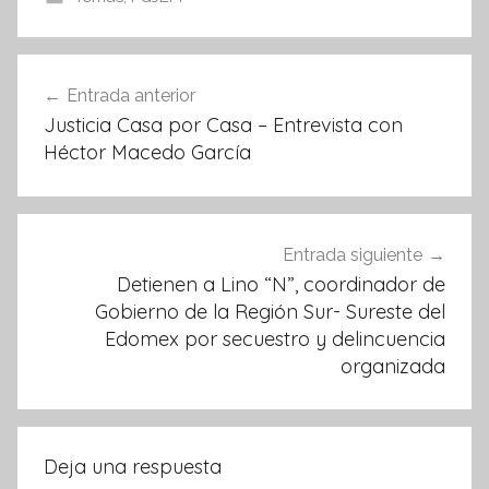
e
er
s
b
A
o
p
Navegación
Entrada anterior
o
p
de
Justicia Casa por Casa – Entrevista con
k
entradas
Héctor Macedo García
Entrada siguiente
Detienen a Lino “N”, coordinador de
Gobierno de la Región Sur- Sureste del
Edomex por secuestro y delincuencia
organizada
Deja una respuesta