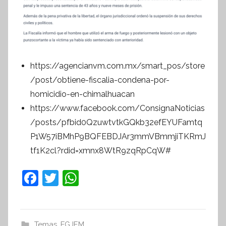
https://agencianvm.com.mx/smart_pos/store
/post/obtiene-fiscalia-condena-por-
homicidio-en-chimalhuacan
https://www.facebook.com/ConsignaNoticias
/posts/pfbid0QzuwtvtkGQkb32efEYUFamtq
P1W57iBMhP9BQFEBDJAr3mmVBmmjiTKRmJ
tf1K2cl?rdid=xmnx8WtR9zqRpCqW#
F
T
W
a
w
h
c
itt
at
Temas
,
FGJEM