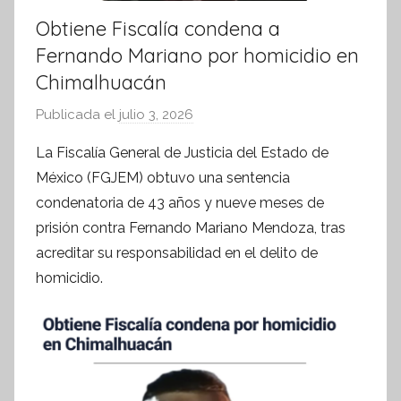
Obtiene Fiscalía condena a
Fernando Mariano por homicidio en
Chimalhuacán
Publicada el
julio 3, 2026
p
o
La Fiscalía General de Justicia del Estado de
r
México (FGJEM) obtuvo una sentencia
S
condenatoria de 43 años y nueve meses de
í
prisión contra Fernando Mariano Mendoza, tras
n
acreditar su responsabilidad en el delito de
t
homicidio.
e
s
i
s
I
n