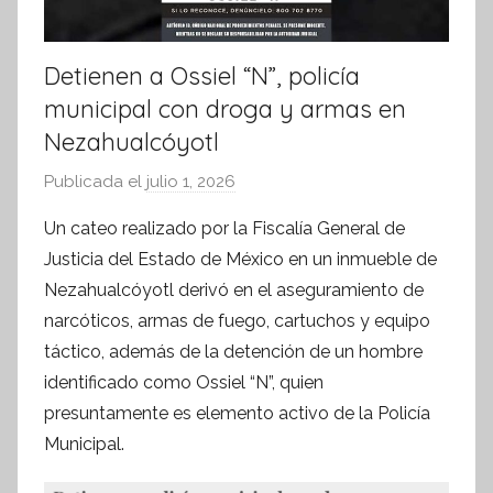
Detienen a Ossiel “N”, policía
municipal con droga y armas en
Nezahualcóyotl
Publicada el
julio 1, 2026
p
o
Un cateo realizado por la Fiscalía General de
r
Justicia del Estado de México en un inmueble de
S
Nezahualcóyotl derivó en el aseguramiento de
í
narcóticos, armas de fuego, cartuchos y equipo
n
táctico, además de la detención de un hombre
t
identificado como Ossiel “N”, quien
e
s
presuntamente es elemento activo de la Policía
i
Municipal.
s