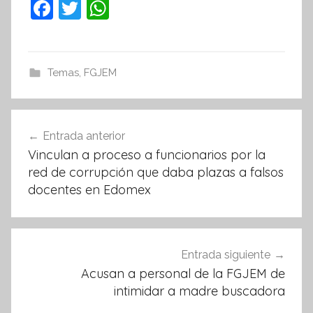
F
T
W
a
w
h
c
itt
at
e
er
s
Temas
,
FGJEM
b
A
o
p
Navegación
Entrada anterior
o
p
de
Vinculan a proceso a funcionarios por la
k
entradas
red de corrupción que daba plazas a falsos
docentes en Edomex
Entrada siguiente
Acusan a personal de la FGJEM de
intimidar a madre buscadora