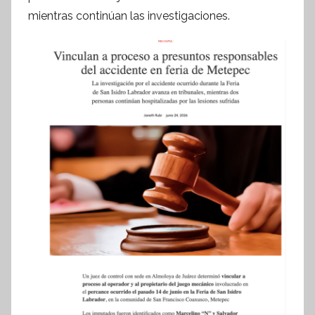
f
mientras continúan las investigaciones.
o
r
m
a
t
i
v
a