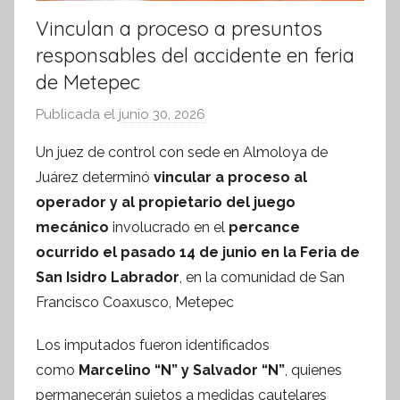
Vinculan a proceso a presuntos
responsables del accidente en feria
de Metepec
Publicada el
junio 30, 2026
p
o
Un juez de control con sede en Almoloya de
r
Juárez determinó
vincular a proceso al
S
operador y al propietario del juego
í
mecánico
involucrado en el
percance
n
ocurrido el pasado 14 de junio en la Feria de
t
San Isidro Labrador
, en la comunidad de San
e
s
Francisco Coaxusco, Metepec
i
Los imputados fueron identificados
s
como
Marcelino “N” y Salvador “N”
I
, quienes
n
permanecerán sujetos a medidas cautelares