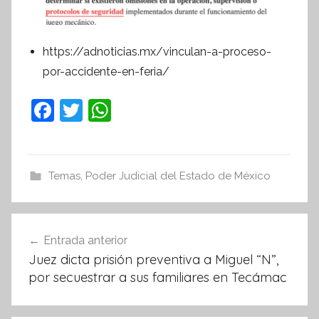
https://adnoticias.mx/vinculan-a-proceso-
por-accidente-en-feria/
F
T
W
a
w
h
c
itt
at
e
er
s
Temas
,
Poder Judicial del Estado de México
b
A
o
p
Navegación
Entrada anterior
o
p
de
Juez dicta prisión preventiva a Miguel “N”,
k
entradas
por secuestrar a sus familiares en Tecámac