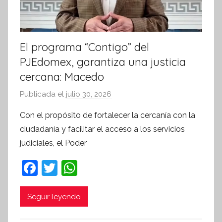
a
El programa “Contigo” del
PJEdomex, garantiza una justicia
cercana: Macedo
Publicada el
julio 30, 2026
p
o
Con el propósito de fortalecer la cercanía con la
r
ciudadanía y facilitar el acceso a los servicios
S
judiciales, el Poder
í
n
F
T
W
t
a
w
h
e
c
itt
at
Seguir leyendo
s
i
e
er
s