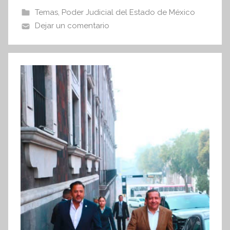
s
b
A
Temas
,
Poder Judicial del Estado de México
I
o
p
Dejar un comentario
n
o
p
f
k
o
r
m
a
t
i
v
a