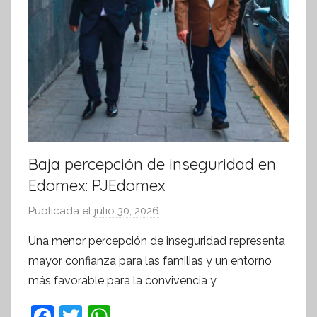
Baja percepción de inseguridad en
Edomex: PJEdomex
Publicada el
julio 30, 2026
p
o
Una menor percepción de inseguridad representa
r
mayor confianza para las familias y un entorno
S
más favorable para la convivencia y
í
n
F
T
W