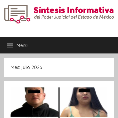
Saltar
al
contenido
Síntesis
Informativa
Menú
Mes:
julio 2026