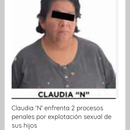
t
i
v
a
Claudia ‘N’ enfrenta 2 procesos
penales por explotación sexual de
sus hijos