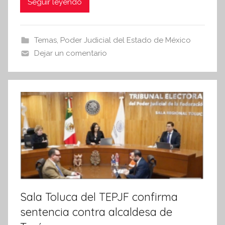
c
itt
at
Seguir leyendo
s
i
e
er
s
s
b
A
Temas
,
Poder Judicial del Estado de México
I
o
p
Dejar un comentario
n
o
p
f
k
o
r
m
a
t
i
v
a
Sala Toluca del TEPJF confirma
sentencia contra alcaldesa de