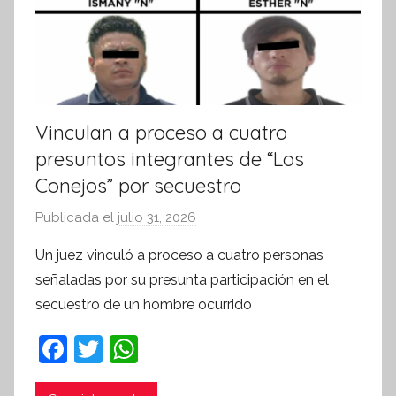
Vinculan a proceso a cuatro
presuntos integrantes de “Los
Conejos” por secuestro
Publicada el
julio 31, 2026
p
o
Un juez vinculó a proceso a cuatro personas
r
señaladas por su presunta participación en el
S
secuestro de un hombre ocurrido
í
n
F
T
W
t
a
w
h
e