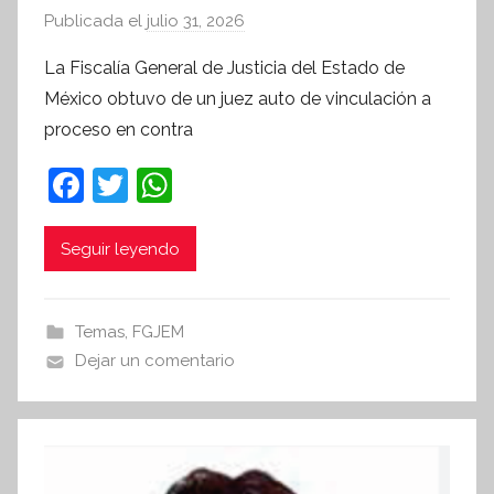
Publicada el
julio 31, 2026
p
o
La Fiscalía General de Justicia del Estado de
r
México obtuvo de un juez auto de vinculación a
S
proceso en contra
í
n
F
T
W
t
a
w
h
e
c
itt
at
Seguir leyendo
s
i
e
er
s
s
b
A
Temas
,
FGJEM
I
o
p
Dejar un comentario
n
o
p
f
k
o
r
m