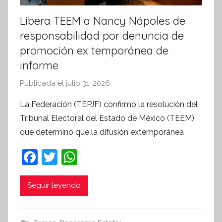
Libera TEEM a Nancy Nápoles de
responsabilidad por denuncia de
promoción ex temporánea de
informe
Publicada el
julio 31, 2026
p
o
La Federación (TEPJF) confirmó la resolución del
r
Tribunal Electoral del Estado de México (TEEM)
S
que determinó que la difusión extemporánea
í
n
F
T
W
t
a
w
h
e
c
itt
at
Seguir leyendo
s
i
e
er
s
s
b
A