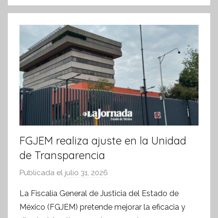
o
p
f
k
o
r
m
a
t
i
v
a
FGJEM realiza ajuste en la Unidad
de Transparencia
Publicada el
julio 31, 2026
p
o
La Fiscalía General de Justicia del Estado de
r
México (FGJEM) pretende mejorar la eficacia y
S