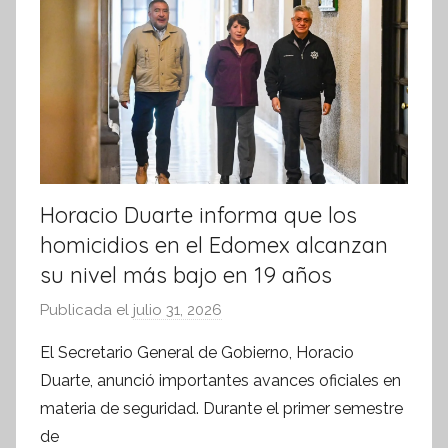
m
a
t
i
v
a
Horacio Duarte informa que los
homicidios en el Edomex alcanzan
su nivel más bajo en 19 años
Publicada el
julio 31, 2026
p
o
El Secretario General de Gobierno, Horacio
r
Duarte, anunció importantes avances oficiales en
S
materia de seguridad. Durante el primer semestre
í
de
n