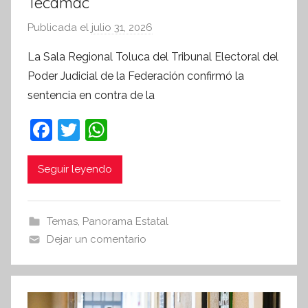
Tecámac
Publicada el
julio 31, 2026
p
o
La Sala Regional Toluca del Tribunal Electoral del
r
Poder Judicial de la Federación confirmó la
S
sentencia en contra de la
í
n
F
T
W
t
a
w
h
e
c
itt
at
Seguir leyendo
s
i
e
er
s
s
b
A
Temas
,
Panorama Estatal
I
o
p
Dejar un comentario
n
o
p
f
k
o
r