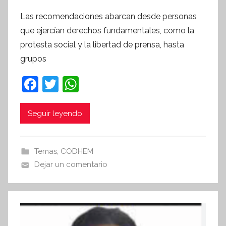
o
Las recomendaciones abarcan desde personas
r
que ejercían derechos fundamentales, como la
S
protesta social y la libertad de prensa, hasta
í
grupos
n
t
F
T
W
e
a
w
h
s
c
itt
at
i
Seguir leyendo
s
e
er
s
I
b
A
Temas
,
CODHEM
n
o
p
Dejar un comentario
f
o
p
o
r
k
m
a