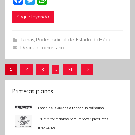
t
a
w
h
e
c
itt
at
Seguir leyendo
s
i
e
er
s
s
b
A
Temas
,
Poder Judicial del Estado de México
I
o
p
Dejar un comentario
n
o
p
f
k
o
Paginación
Entradas
1
2
3
…
31
»
r
siguientes
de
m
a
entradas
Primeras planas
t
i
Pasan de la ordeña a tener sus refinerías
v
a
Trump pone trabas para importar productos
mexicanos