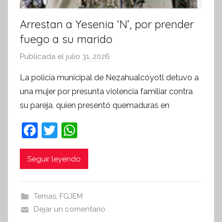
Arrestan a Yesenia ‘N’, por prender
fuego a su marido
Publicada el
julio 31, 2026
p
o
La policía municipal de Nezahualcóyotl detuvo a
r
una mujer por presunta violencia familiar contra
S
su pareja, quien presentó quemaduras en
í
n
F
T
W
t
a
w
h
e
c
itt
at
Seguir leyendo
s
i
e
er
s
s
b
A
Temas
,
FGJEM
I
o
p
Dejar un comentario
n