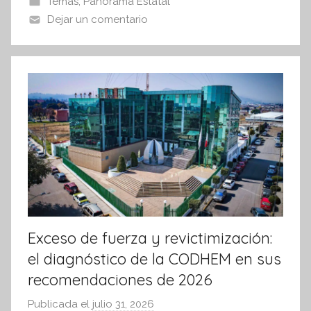
Temas
,
Panorama Estatal
I
o
p
Dejar un comentario
n
o
p
f
k
o
r
m
a
t
i
v
a
Exceso de fuerza y revictimización:
el diagnóstico de la CODHEM en sus
recomendaciones de 2026
Publicada el
julio 31, 2026
p