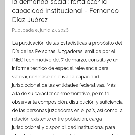
la demanda social: fortalecer la
capacidad institucional – Fernando
Díaz Juárez
Publicada el
junio 27, 2026
p
o
La publicación de las Estadísticas a propósito del
r
Día de las Personas Juzgadoras, emitida por el
S
INEGI con motivo del 7 de marzo, constituye un
í
informe técnico de especial relevancia para
n
valorar, con base objetiva, la capacidad
t
jurisdiccional de las entidades federativas. Más
e
s
allá de su carácter conmemorativo, permite
i
observar la composición, distribución y suficiencia
s
de las personas juzgadoras en el país, así como la
I
relación existente entre población, carga
n
jurisdiccional y disponibilidad institucional para
f