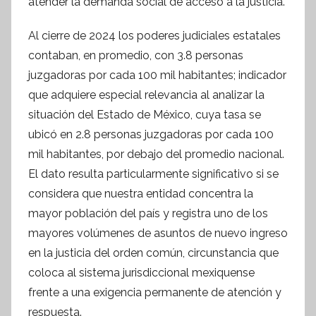
atender la demanda social de acceso a la justicia.
o
r
Al cierre de 2024 los poderes judiciales estatales
m
contaban, en promedio, con 3.8 personas
a
juzgadoras por cada 100 mil habitantes; indicador
t
que adquiere especial relevancia al analizar la
i
situación del Estado de México, cuya tasa se
v
ubicó en 2.8 personas juzgadoras por cada 100
a
mil habitantes, por debajo del promedio nacional.
El dato resulta particularmente significativo si se
considera que nuestra entidad concentra la
mayor población del país y registra uno de los
mayores volúmenes de asuntos de nuevo ingreso
en la justicia del orden común, circunstancia que
coloca al sistema jurisdiccional mexiquense
frente a una exigencia permanente de atención y
respuesta.