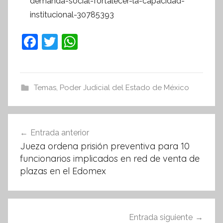
demanda-social-fortalecer-la-capacidad-
institucional-30785393
F
T
W
a
w
h
c
itt
at
e
er
s
Temas
,
Poder Judicial del Estado de México
b
A
o
p
Navegación
Entrada anterior
o
p
de
Jueza ordena prisión preventiva para 10
k
entradas
funcionarios implicados en red de venta de
plazas en el Edomex
Entrada siguiente