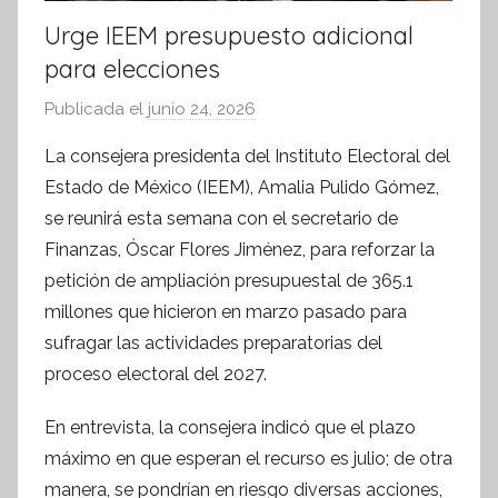
Urge IEEM presupuesto adicional
para elecciones
Publicada el
junio 24, 2026
p
o
La consejera presidenta del Instituto Electoral del
r
Estado de México (IEEM), Amalia Pulido Gómez,
S
se reunirá esta semana con el secretario de
í
Finanzas, Óscar Flores Jiménez, para reforzar la
n
petición de ampliación presupuestal de 365.1
t
millones que hicieron en marzo pasado para
e
s
sufragar las actividades preparatorias del
i
proceso electoral del 2027.
s
En entrevista, la consejera indicó que el plazo
I
n
máximo en que esperan el recurso es julio; de otra
f
manera, se pondrían en riesgo diversas acciones,