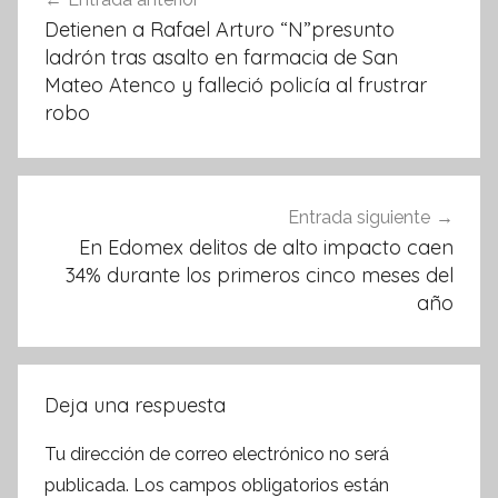
o
p
de
Detienen a Rafael Arturo “N”presunto
k
entradas
ladrón tras asalto en farmacia de San
Mateo Atenco y falleció policía al frustrar
robo
Entrada siguiente
En Edomex delitos de alto impacto caen
34% durante los primeros cinco meses del
año
Deja una respuesta
Tu dirección de correo electrónico no será
publicada.
Los campos obligatorios están