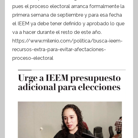
o
pues el proceso electoral arranca formalmente la
r
primera semana de septiembre y para esa fecha
m
el IEEM ya debe tener definido y aprobado lo que
a
va a hacer durante el resto de este año.
t
https://www.milenio.com/politica/busca-ieem-
i
recursos-extra-para-evitar-afectaciones-
v
proceso-electoral
a