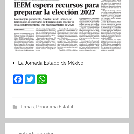
La Jornada Estado de México
F
T
W
a
w
h
c
itt
at
e
er
s
Temas
,
Panorama Estatal
b
A
o
p
Navegación
Entrada anterior