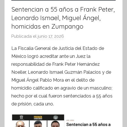
Sentencian a 55 años a Frank Peter,
Leonardo Ismael, Miguel Ángel,
homicidas en Zumpango
Publicada el
junio 17, 2026
p
o
La Fiscalía General de Justicia del Estado de
r
México logró acreditar ante un Juez la
S
responsabilidad de Frank Peter Hernández
í
Noeller, Leonardo Ismael Guzmán Palacios y de
n
Miguel Ángel Pablo Mora en el delito de
t
homicidio calificado en agravio de un masculino;
e
s
hecho por el cual fueron sentenciados a 55 años
i
de prisión, cada uno.
s
I
n