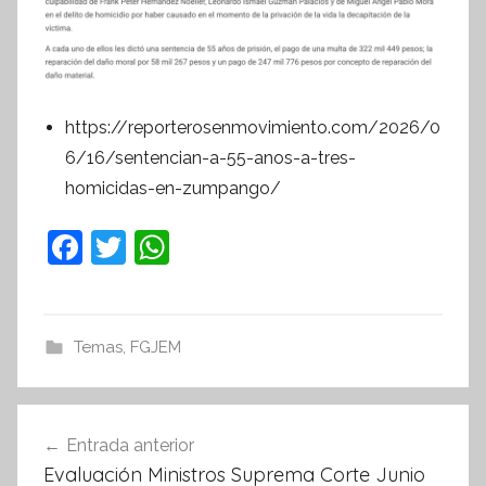
https://reporterosenmovimiento.com/2026/0
6/16/sentencian-a-55-anos-a-tres-
homicidas-en-zumpango/
F
T
W
a
w
h
c
itt
at
e
er
s
Temas
,
FGJEM
b
A
o
p
Navegación
Entrada anterior
o
p
de
Evaluación Ministros Suprema Corte Junio