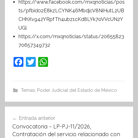
https://www.facebook.com/mxqnoticias/pos
ts/pfbid02E8kzLCYNK46MbdjcV8NiHutL2UB
CHhXv942YRpfTh4ubz1cKd8LYk7oVVcUN2Y
UGl
https://x.com/mxqnoticias/status/20655823
70657349732
F
T
W
a
w
h
c
itt
at
e
er
s
Temas
,
Poder Judicial del Estado de México
b
A
o
p
Navegación
Entrada anterior
o
p
de
Convocatoria – LP-PJ-11/2026,
k
entradas
Contratación del servicio relacionado con