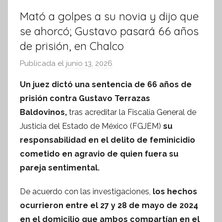
Mató a golpes a su novia y dijo que
se ahorcó; Gustavo pasará 66 años
de prisión, en Chalco
Publicada el
junio 13, 2026
p
o
Un juez dictó una sentencia de 66 años de
r
prisión contra Gustavo Terrazas
S
Baldovinos,
tras acreditar la Fiscalía General de
í
Justicia del Estado de México (FGJEM)
su
n
responsabilidad en el delito de feminicidio
t
cometido en agravio de quien fuera su
e
s
pareja sentimental.
i
De acuerdo con las investigaciones,
los hechos
s
ocurrieron entre el 27 y 28 de mayo de 2024
I
n
en el domicilio que ambos compartían en el