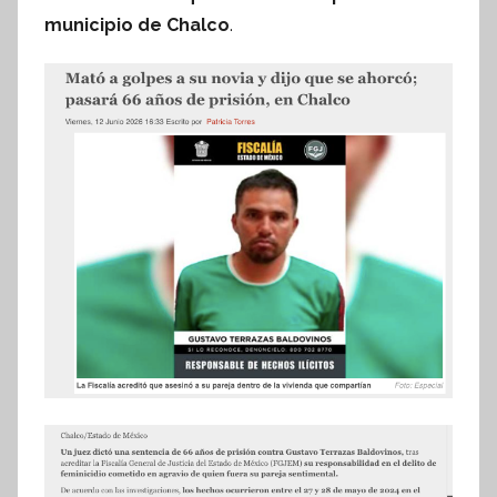
f
municipio de Chalco
.
o
r
m
a
t
i
v
a