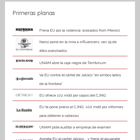
Primeras planas
Frena EU por la violencia ‘avocados from Mexico’
Narco pone en la mira a influencers; van 19 de
ellos asesinados
UNAM abre la caja negra de Territorium
Va EU contra el cártel de Jalisco “en ambos lados
de la frontera”
EU ofrece 102 mdd por capos del CJNG
EU le pone precio al CJNG: 100 mdd por informes
para detener a cabezas
UNAM pide auditar a empresa de examen
Aprieta EU al cártel Jalisco... y frena el aguacate