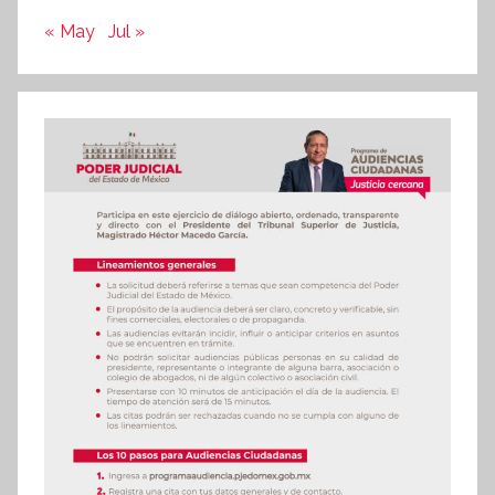
« May
Jul »