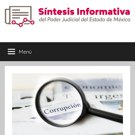
Saltar
al
contenido
Síntesis
Informativa
Menú