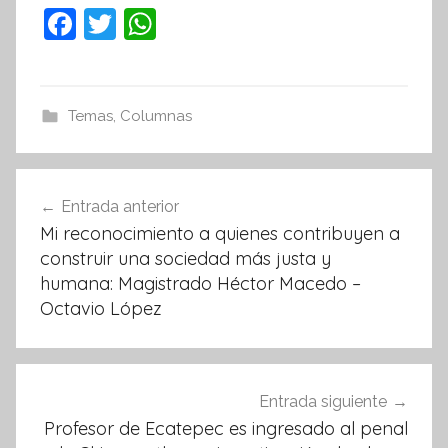
F
T
W
a
w
h
c
itt
at
e
er
s
Temas
,
Columnas
b
A
o
p
Navegación
Entrada anterior
o
p
de
Mi reconocimiento a quienes contribuyen a
k
entradas
construir una sociedad más justa y
humana: Magistrado Héctor Macedo –
Octavio López
Entrada siguiente
Profesor de Ecatepec es ingresado al penal