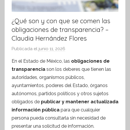
¿Qué son y con que se comen las
obligaciones de transparencia? –
Claudia Hernández Flores
Publicada el
junio 11, 2026
p
o
En el Estado de México, las
obligaciones de
r
transparencia
son los deberes que tienen las
S
autoridades, organismos públicos,
í
ayuntamientos, poderes del Estado, órganos
n
autónomos, partidos políticos y otros sujetos
t
obligados de
publicar y mantener actualizada
e
s
información pública
para que cualquier
i
persona pueda consultarla sin necesidad de
s
presentar una solicitud de información.