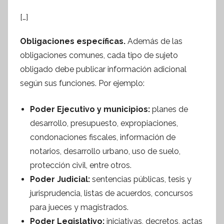
I
n
[…]
f
Obligaciones específicas.
Además de las
o
obligaciones comunes, cada tipo de sujeto
r
m
obligado debe publicar información adicional
a
según sus funciones. Por ejemplo:
t
i
Poder Ejecutivo y municipios:
planes de
v
desarrollo, presupuesto, expropiaciones,
a
condonaciones fiscales, información de
notarios, desarrollo urbano, uso de suelo,
protección civil, entre otros.
Poder Judicial:
sentencias públicas, tesis y
jurisprudencia, listas de acuerdos, concursos
para jueces y magistrados.
Poder Legislativo:
iniciativas, decretos, actas