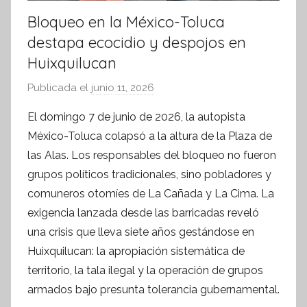
Bloqueo en la México-Toluca
destapa ecocidio y despojos en
Huixquilucan
Publicada el
junio 11, 2026
p
o
El domingo 7 de junio de 2026, la autopista
r
México-Toluca colapsó a la altura de la Plaza de
S
las Alas. Los responsables del bloqueo no fueron
í
grupos políticos tradicionales, sino pobladores y
n
comuneros otomíes de La Cañada y La Cima. La
t
exigencia lanzada desde las barricadas reveló
e
s
una crisis que lleva siete años gestándose en
i
Huixquilucan: la apropiación sistemática de
s
territorio, la tala ilegal y la operación de grupos
I
armados bajo presunta tolerancia gubernamental.
n