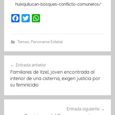
huixquilucan-bosques-conflicto-comuneros/
F
T
W
a
w
h
c
itt
at
e
er
s
Temas
,
Panorama Estatal
b
A
o
p
Navegación
Entrada anterior
o
p
de
Familiares de Itzel, joven encontrada al
k
entradas
interior de una cisterna, exigen justicia por
su feminicidio
Entrada siguiente