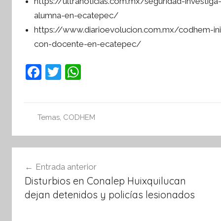
https://ultranoticias.com.mx/seguridad-invest
alumna-en-ecatepec/
https://www.diarioevolucion.com.mx/codhem-inic
con-docente-en-ecatepec/
F
T
W
a
w
h
c
itt
at
e
er
s
Temas
,
CODHEM
b
A
o
p
Navegación
o
p
Entrada anterior
de
k
Disturbios en Conalep Huixquilucan
entradas
dejan detenidos y policías lesionados