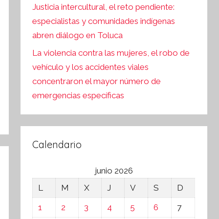
Justicia intercultural, el reto pendiente:
especialistas y comunidades indígenas
abren diálogo en Toluca
La violencia contra las mujeres, el robo de
vehículo y los accidentes viales
concentraron el mayor número de
emergencias específicas
Calendario
junio 2026
L
M
X
J
V
S
D
1
2
3
4
5
6
7