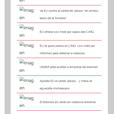
Va EU contra el cártel de Jalisco “en ambos
lados de la frontera”
EU ofrece 102 mdd por capos del CJNG
EU le pone precio al CJNG: 100 mdd por
informes para detener a cabezas
UNAM pide auditar a empresa de examen
Aprieta EU al cártel Jalisco... y frena el
aguacate michoacano
El Edomex es sexto en violencia extrema