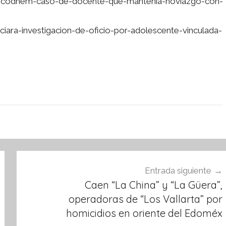
iga-codhem-caso-de-docente-que-mantenia-noviazgo-con-
iara-investigacion-de-oficio-por-adolescente-vinculada-
Entrada siguiente
Caen “La China” y “La Güera”,
operadoras de “Los Vallarta” por
homicidios en oriente del Edoméx