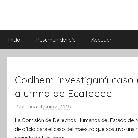
Saltar
al
contenido
Síntesis
Informativa
Inicio
Resumen del día
Acceder
Codhem investigará caso d
alumna de Ecatepec
Publicada el
junio 4, 2026
p
o
La Comisión de Derechos Humanos del Estado de Méx
r
ebook
de oficio para el caso del maestro que sostuvo una 
S
ter
escuela de Ecatepec.