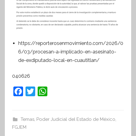
https://reporterosenmovimiento.com/2026/0
6/03/procesan-a-implicado-en-asesinato-
de-exdiputado-local-en-cuautitlan/
040626
F
T
W
a
w
h
c
itt
at
e
er
s
Temas
,
Poder Judicial del Estado de México
,
FGJEM
b
A