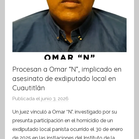
Procesan a Omar “N”, implicado en
asesinato de exdiputado local en
Cuautitlán
Publicada el
junio 3, 2026
p
o
Un juez vinculó a Omar “N”, investigado por su
r
presunta participación en el homicidio de un
S
exdiputado local panista ocurrido el 30 de enero
í
de 2025 en las instlaciones del Instituto de la