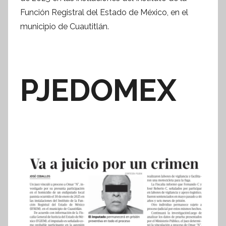
n
Función Registral del Estado de México, en el
t
municipio de Cuautitlán.
e
s
i
s
PJEDOMEX
I
n
f
o
r
m
a
t
i
v
a