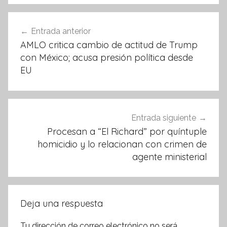
o
p
Navegación
o
p
Entrada anterior
k
de
AMLO critica cambio de actitud de Trump
entradas
con México; acusa presión política desde
EU
Entrada siguiente
Procesan a “El Richard” por quíntuple
homicidio y lo relacionan con crimen de
agente ministerial
Deja una respuesta
Tu dirección de correo electrónico no será