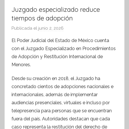
Juzgado especializado reduce
tiempos de adopción
Publicada el
junio 2, 2026
p
o
El Poder Judicial del Estado de México cuenta
r
con el Juzgado Especializado en Procedimientos
S
de Adopción y Restitución Internacional de
í
Menores.
n
t
Desde su creación en 2018, el Juzgado ha
e
concretado cientos de adopciones nacionales e
s
internacionales, además de implementar
i
audiencias presenciales, virtuales e incluso por
s
telepresencia para personas que se encuentran
I
n
fuera del país. Autoridades destacan que cada
f
caso representa la restitución del derecho de