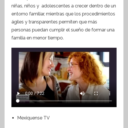
o
niñas, niños y adolescentes a crecer dentro de un
r
entorno familiar, mientras que los procedimientos
m
ágiles y transparentes permiten que más
a
personas puedan cumplir el sueño de formar una
t
familia en menor tiempo.
i
v
a
Mexiquense TV