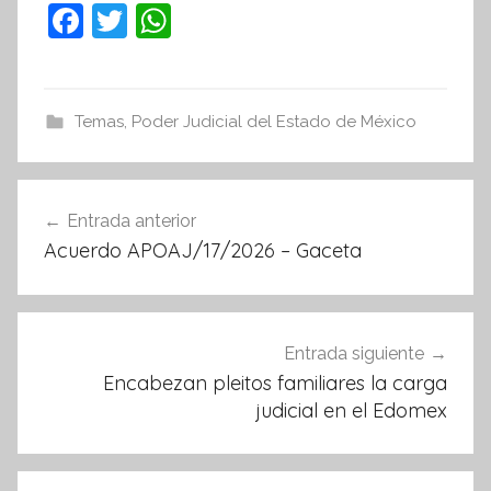
F
T
W
a
w
h
c
itt
at
e
er
s
Temas
,
Poder Judicial del Estado de México
b
A
o
p
Navegación
Entrada anterior
o
p
de
Acuerdo APOAJ/17/2026 – Gaceta
k
entradas
Entrada siguiente
Encabezan pleitos familiares la carga
judicial en el Edomex