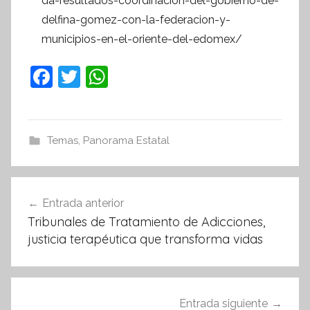
da-resultados-coordinacion-del-gobierno-de-
delfina-gomez-con-la-federacion-y-
municipios-en-el-oriente-del-edomex/
F
T
W
a
w
h
c
itt
at
e
er
s
Temas
,
Panorama Estatal
b
A
o
p
Navegación
Entrada anterior
o
p
de
Tribunales de Tratamiento de Adicciones,
k
entradas
justicia terapéutica que transforma vidas
Entrada siguiente