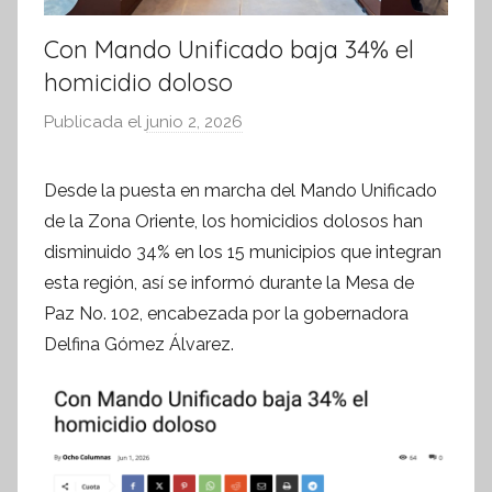
Con Mando Unificado baja 34% el
homicidio doloso
Publicada el
junio 2, 2026
p
o
r
Desde la puesta en marcha del Mando Unificado
S
de la Zona Oriente, los homicidios dolosos han
í
disminuido 34% en los 15 municipios que integran
n
esta región, así se informó durante la Mesa de
t
Paz No. 102, encabezada por la gobernadora
e
Delfina Gómez Álvarez.
s
i
s
I
n