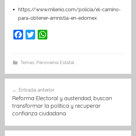
https://www.milenio.com/policia/el-camino-
para-obtener-amnistia-en-edomex
F
T
W
a
w
h
c
itt
at
e
er
s
Temas
,
Panorama Estatal
b
A
o
p
Navegación
Entrada anterior
o
p
de
Reforma Electoral y austeridad, buscan
k
entradas
transformar la política y recuperar
confianza ciudadana