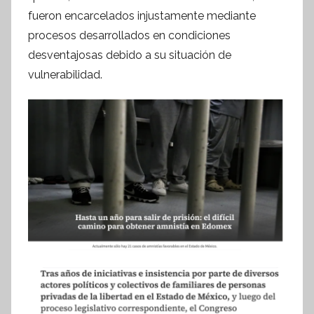
f
fueron encarcelados injustamente mediante
o
procesos desarrollados en condiciones
r
desventajosas debido a su situación de
m
vulnerabilidad.
a
t
i
v
a