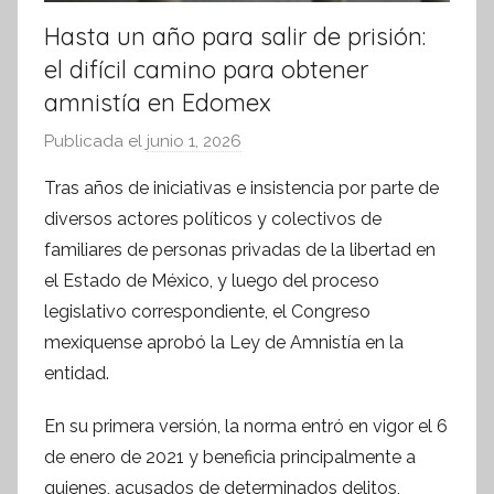
Hasta un año para salir de prisión:
el difícil camino para obtener
amnistía en Edomex
Publicada el
junio 1, 2026
p
o
Tras años de iniciativas e insistencia por parte de
r
diversos actores políticos y colectivos de
S
familiares de personas privadas de la libertad en
í
el Estado de México, y luego del proceso
n
legislativo correspondiente, el Congreso
t
mexiquense aprobó la Ley de Amnistía en la
e
s
entidad.
i
En su primera versión, la norma entró en vigor el 6
s
de enero de 2021 y beneficia principalmente a
I
n
quienes, acusados de determinados delitos,