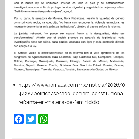
https://www.jornada.com.mx/noticia/2026/0
4/28/politica/senado-declara-constitucional-
reforma-en-materia-de-feminicidio
F
T
W
a
w
h
c
itt
at