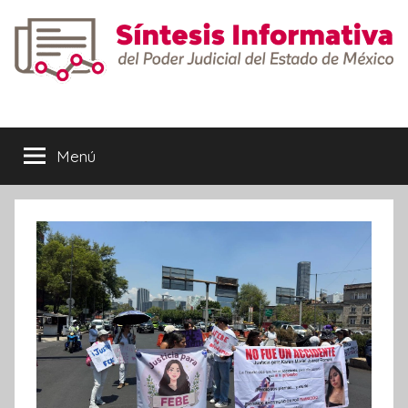
Saltar
al
contenido
Síntesis
Informativa
Menú