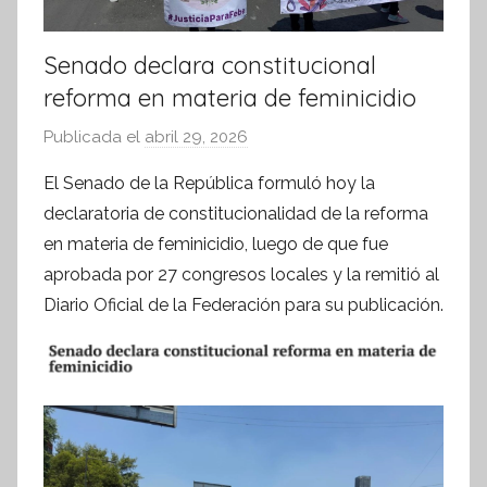
Senado declara constitucional
reforma en materia de feminicidio
Publicada el
abril 29, 2026
p
o
El Senado de la República formuló hoy la
r
declaratoria de constitucionalidad de la reforma
S
en materia de feminicidio, luego de que fue
í
aprobada por 27 congresos locales y la remitió al
n
Diario Oficial de la Federación para su publicación.
t
e
s
i
s
I
n