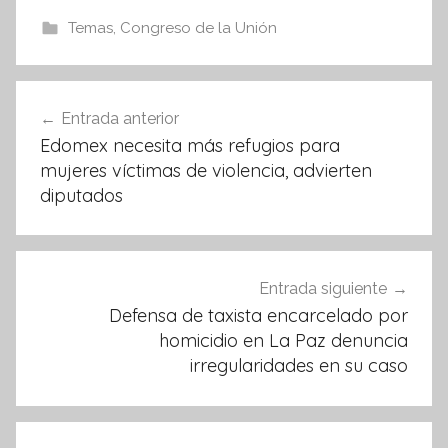
e
er
s
Temas
,
Congreso de la Unión
b
A
o
p
Navegación
Entrada anterior
o
p
de
Edomex necesita más refugios para
k
entradas
mujeres víctimas de violencia, advierten
diputados
Entrada siguiente
Defensa de taxista encarcelado por
homicidio en La Paz denuncia
irregularidades en su caso