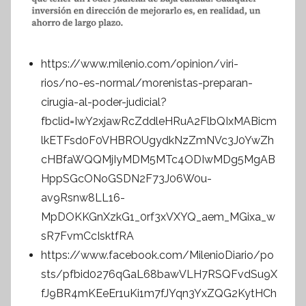
https://www.milenio.com/opinion/viri-
rios/no-es-normal/morenistas-preparan-
cirugia-al-poder-judicial?
fbclid=IwY2xjawRcZddleHRuA2FlbQIxMABicm
lkETFsd0F0VHBROUgydkNzZmNVc3J0YwZh
cHBfaWQQMjIyMDM5MTc4ODIwMDg5MgAB
HppSGcONoGSDN2F73J06W0u-
av9Rsnw8LL16-
MpDOKKGnXzkG1_0rf3xVXYQ_aem_MGixa_w
sR7FvmCcIsktfRA
https://www.facebook.com/MilenioDiario/po
sts/pfbid0276qGaL68bawVLH7RSQFvdSu9X
fJ9BR4mKEeEr1uKi1m7fJYqn3YxZQG2KytHCh