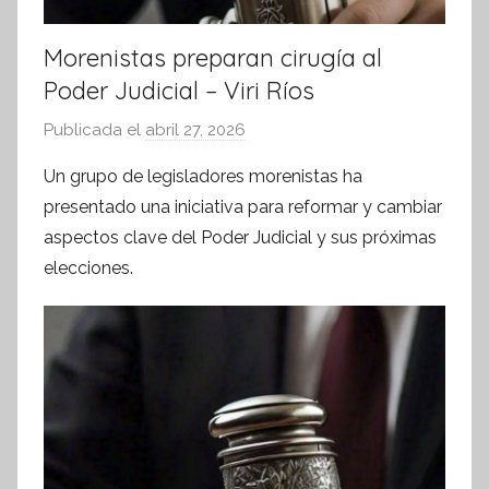
Morenistas preparan cirugía al
Poder Judicial – Viri Ríos
Publicada el
abril 27, 2026
p
o
Un grupo de legisladores morenistas ha
r
presentado una iniciativa para reformar y cambiar
S
aspectos clave del Poder Judicial y sus próximas
í
elecciones.
n
t
e
s
i
s
I
n