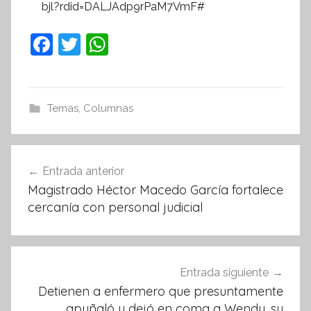
bjl?rdid=DALJAdp9rPaM7VmF#
F
T
W
a
w
h
c
itt
at
e
er
s
Temas
,
Columnas
b
A
o
p
Navegación
Entrada anterior
o
p
de
Magistrado Héctor Macedo García fortalece
k
entradas
cercanía con personal judicial
Entrada siguiente
Detienen a enfermero que presuntamente
apuñaló y dejó en coma a Wendy, su