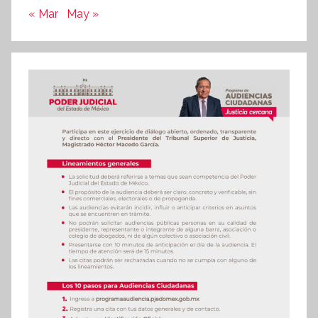
« Mar
May »