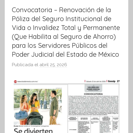
Convocatoria – Renovación de la
Póliza del Seguro Institucional de
Vida o Invalidez Total y Permanente
(Que Habilita al Seguro de Ahorro)
para los Servidores Públicos del
Poder Judicial del Estado de México
Publicada el
abril 25, 2026
p
o
r
S
í
n
t
e
s