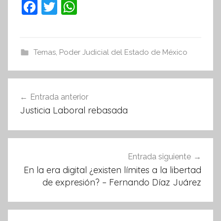
F
T
W
a
w
h
c
itt
at
e
er
s
Temas
,
Poder Judicial del Estado de México
b
A
o
p
Navegación
Entrada anterior
o
p
de
Justicia Laboral rebasada
k
entradas
Entrada siguiente
En la era digital ¿existen límites a la libertad
de expresión? – Fernando Díaz Juárez