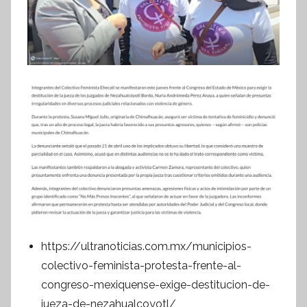
f
o
r
m
a
t
i
v
a
https://ultranoticias.com.mx/municipios-
colectivo-feminista-protesta-frente-al-
congreso-mexiquense-exige-destitucion-de-
jueza-de-nezahualcoyotl/