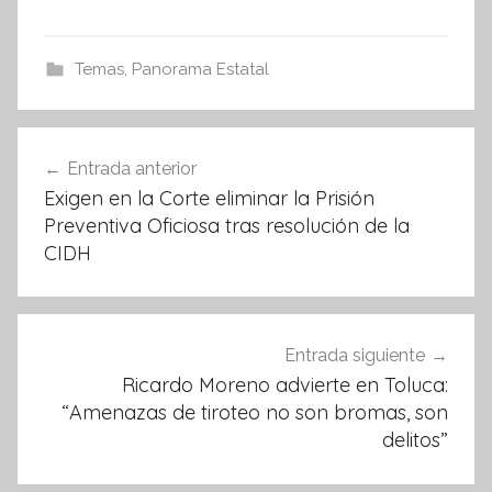
a
w
h
c
itt
at
e
er
s
Temas
,
Panorama Estatal
b
A
o
p
Navegación
Entrada anterior
o
p
de
Exigen en la Corte eliminar la Prisión
k
entradas
Preventiva Oficiosa tras resolución de la
CIDH
Entrada siguiente
Ricardo Moreno advierte en Toluca:
“Amenazas de tiroteo no son bromas, son
delitos”