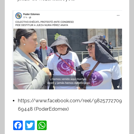
https://www.facebook.com/reel/9825772709
69448 (PoderEdomex)
F
T
W