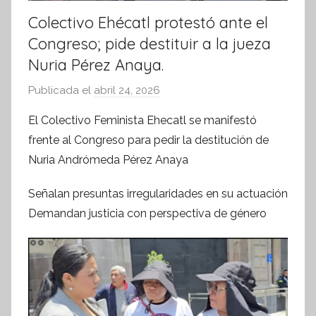
Colectivo Ehécatl protestó ante el
Congreso; pide destituir a la jueza
Nuria Pérez Anaya.
Publicada el
abril 24, 2026
p
o
El Colectivo Feminista Ehecatl se manifestó
r
frente al Congreso para pedir la destitución de
S
Nuria Andrómeda Pérez Anaya
í
n
Señalan presuntas irregularidades en su actuación
t
Demandan justicia con perspectiva de género
e
s
i
s
I
n