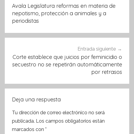
o
p
de
Avala Legislatura reformas en materia de
k
entradas
nepotismo, protección a animales y a
periodistas
Entrada siguiente
Corte establece que juicios por feminicidio o
secuestro no se repetirán automáticamente
por retrasos
Deja una respuesta
Tu dirección de correo electrónico no será
publicada.
Los campos obligatorios están
marcados con
*