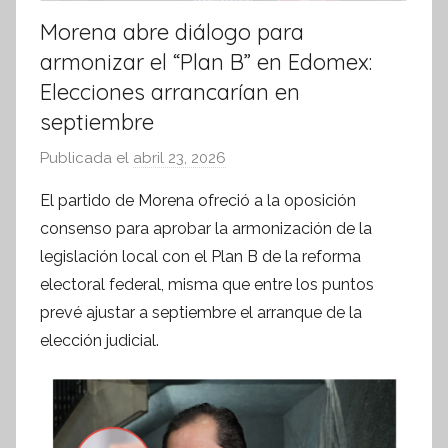
Morena abre diálogo para
armonizar el “Plan B” en Edomex:
Elecciones arrancarían en
septiembre
Publicada el
abril 23, 2026
p
o
El partido de Morena ofreció a la oposición
r
consenso para aprobar la armonización de la
S
legislación local con el Plan B de la reforma
í
electoral federal, misma que entre los puntos
n
prevé ajustar a septiembre el arranque de la
t
elección judicial.
e
s
i
s
I