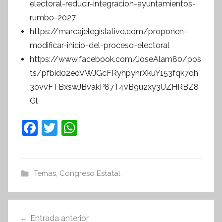
electoral-reducir-integracion-ayuntamientos-
rumbo-2027
https://marcajelegislativo.com/proponen-
modificar-inicio-del-proceso-electoral
https://www.facebook.com/JoseAlam80/pos
ts/pfbid02eoVWJGcFRyhpyhrXkuY153fqk7dh
3ovvFTBxswJBvakP87T4vB9u2xy3UZHRBZ8
Gl
F
T
W
a
w
h
c
itt
at
e
er
s
Temas
,
Congreso Estatal
b
A
o
p
Navegación
Entrada anterior