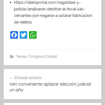
https://diarioportal.com/seguridad-y-
justicia/analizaran-destituir-al-fiscal-luis-
cervantes-por-negarse-a-aclarar-fabricacion-
de-delitos
F
T
W
a
w
h
c
itt
at
e
er
s
Temas
,
Congreso Estatal
b
A
o
p
Navegación
Entrada anterior
o
p
de
Ven conveniente aplazar elección judicial
k
entradas
un año