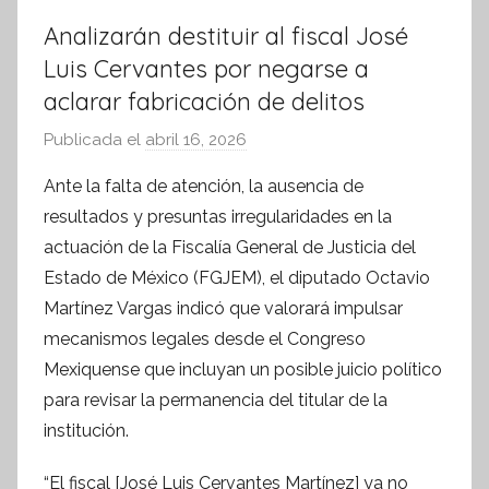
Analizarán destituir al fiscal José
Luis Cervantes por negarse a
aclarar fabricación de delitos
Publicada el
abril 16, 2026
p
o
Ante la falta de atención, la ausencia de
r
resultados y presuntas irregularidades en la
S
actuación de la Fiscalía General de Justicia del
í
Estado de México (FGJEM), el diputado Octavio
n
Martínez Vargas indicó que valorará impulsar
t
mecanismos legales desde el Congreso
e
s
Mexiquense que incluyan un posible juicio político
i
para revisar la permanencia del titular de la
s
institución.
I
n
“El fiscal [José Luis Cervantes Martínez] ya no