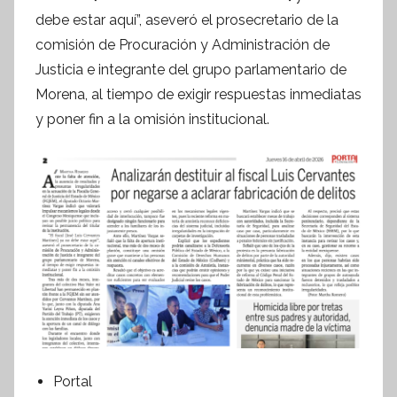
f
debe estar aquí”, aseveró el prosecretario de la
o
comisión de Procuración y Administración de
r
Justicia e integrante del grupo parlamentario de
m
Morena, al tiempo de exigir respuestas inmediatas
a
y poner fin a la omisión institucional.
t
i
v
a
Portal