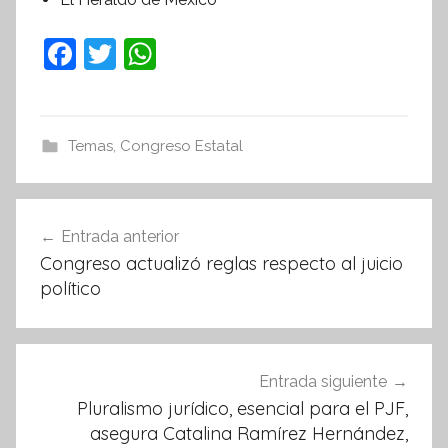
F
T
W
a
w
h
c
itt
at
e
er
s
Temas
,
Congreso Estatal
b
A
o
p
Navegación
Entrada anterior
o
p
de
Congreso actualizó reglas respecto al juicio
k
entradas
político
Entrada siguiente
Pluralismo jurídico, esencial para el PJF,
asegura Catalina Ramírez Hernández,