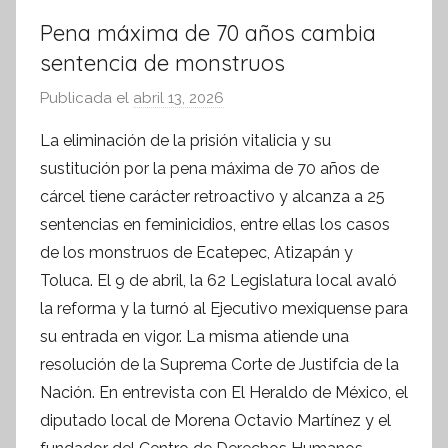
Pena máxima de 70 años cambia
sentencia de monstruos
Publicada el
abril 13, 2026
p
o
La eliminación de la prisión vitalicia y su
r
sustitución por la pena máxima de 70 años de
S
cárcel tiene carácter retroactivo y alcanza a 25
í
sentencias en feminicidios, entre ellas los casos
n
de los monstruos de Ecatepec, Atizapán y
t
Toluca. El 9 de abril, la 62 Legislatura local avaló
e
s
la reforma y la turnó al Ejecutivo mexiquense para
i
su entrada en vigor. La misma atiende una
s
resolución de la Suprema Corte de Justifcia de la
I
Nación. En entrevista con El Heraldo de México, el
n
diputado local de Morena Octavio Martínez y el
f