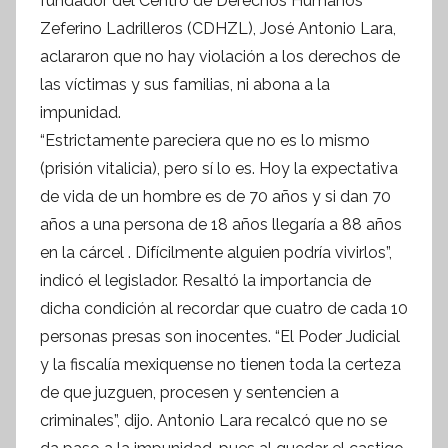
fundador del Centro de Derechos Humanos
o
Zeferino Ladrilleros (CDHZL), José Antonio Lara,
r
aclararon que no hay violación a los derechos de
m
las víctimas y sus familias, ni abona a la
a
impunidad.
t
“Estrictamente pareciera que no es lo mismo
i
(prisión vitalicia), pero sí lo es. Hoy la expectativa
v
de vida de un hombre es de 70 años y si dan 70
a
años a una persona de 18 años llegaría a 88 años
en la cárcel . Difícilmente alguien podría vivirlos”,
indicó el legislador. Resaltó la importancia de
dicha condición al recordar que cuatro de cada 10
personas presas son inocentes. “El Poder Judicial
y la fiscalía mexiquense no tienen toda la certeza
de que juzguen, procesen y sentencien a
criminales”, dijo. Antonio Lara recalcó que no se