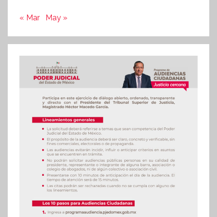
« Mar
May »