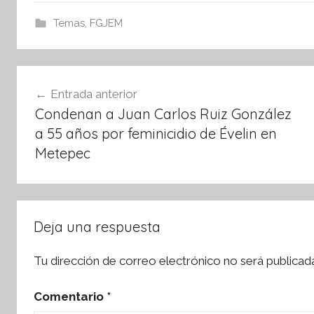
c
itt
at
e
er
s
Temas
,
FGJEM
b
A
o
p
Navegación
o
p
Entrada anterior
de
k
Condenan a Juan Carlos Ruiz González
entradas
a 55 años por feminicidio de Évelin en
Metepec
Deja una respuesta
Tu dirección de correo electrónico no será publicad
Comentario
*