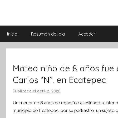
Saltar
al
contenido
Síntesis
Informativa
Inicio
Resumen del día
Acceder
Mateo niño de 8 años fue 
Carlos “N”. en Ecatepec
Publicada el
abril 11, 2026
p
o
Un menor de 8 años de edad fue asesinado al interior
r
ebook
municipio de Ecatepec, por su padrastro, un sujeto q
S
ter