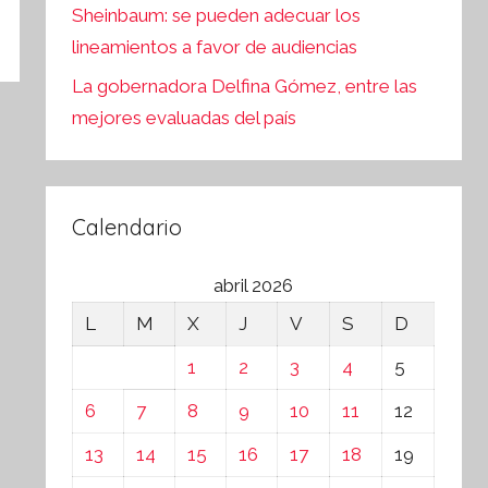
Sheinbaum: se pueden adecuar los
lineamientos a favor de audiencias
La gobernadora Delfina Gómez, entre las
mejores evaluadas del país
Calendario
abril 2026
L
M
X
J
V
S
D
1
2
3
4
5
6
7
8
9
10
11
12
13
14
15
16
17
18
19