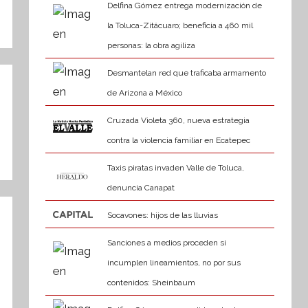
Delfina Gómez entrega modernización de
la Toluca-Zitácuaro; beneficia a 460 mil
personas: la obra agiliza
Desmantelan red que traficaba armamento
de Arizona a México
Cruzada Violeta 360, nueva estrategia
contra la violencia familiar en Ecatepec
Taxis piratas invaden Valle de Toluca,
denuncia Canapat
Socavones: hijos de las lluvias
Sanciones a medios proceden si
incumplen lineamientos, no por sus
contenidos: Sheinbaum