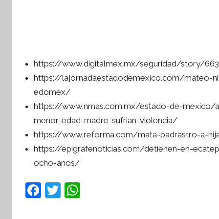
í
n
tsApp
t
e
s
https://www.digitalmex.mx/seguridad/story/66
i
s
https://lajornadaestadodemexico.com/mateo-ni
I
edomex/
n
https://www.nmas.com.mx/estado-de-mexico/as
f
menor-edad-madre-sufrian-violencia/
o
https://www.reforma.com/mata-padrastro-a-hij
r
https://epigrafenoticias.com/detienen-en-ecat
m
ocho-anos/
a
t
F
T
W
i
a
w
h
v
a