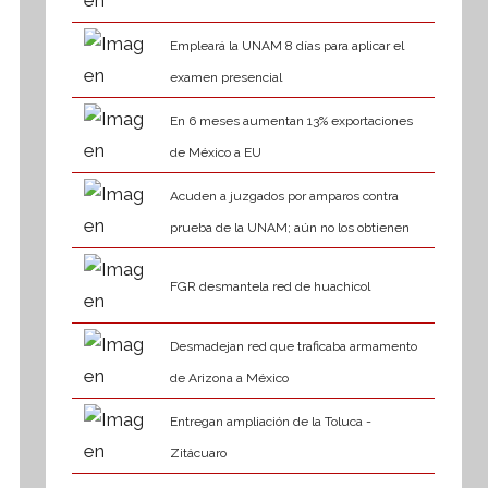
Empleará la UNAM 8 días para aplicar el
examen presencial
En 6 meses aumentan 13% exportaciones
de México a EU
Acuden a juzgados por amparos contra
prueba de la UNAM; aún no los obtienen
FGR desmantela red de huachicol
Desmadejan red que traficaba armamento
de Arizona a México
Entregan ampliación de la Toluca -
Zitácuaro