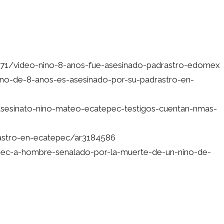
371/video-nino-8-anos-fue-asesinado-padrastro-edomex
no-de-8-anos-es-asesinado-por-su-padrastro-en-
esinato-nino-mateo-ecatepec-testigos-cuentan-nmas-
astro-en-ecatepec/ar3184586
epec-a-hombre-senalado-por-la-muerte-de-un-nino-de-