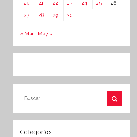
20
21
22
23
24
25
26
27
28
29
30
« Mar
May »
Buscar:
Buscar
Categorías