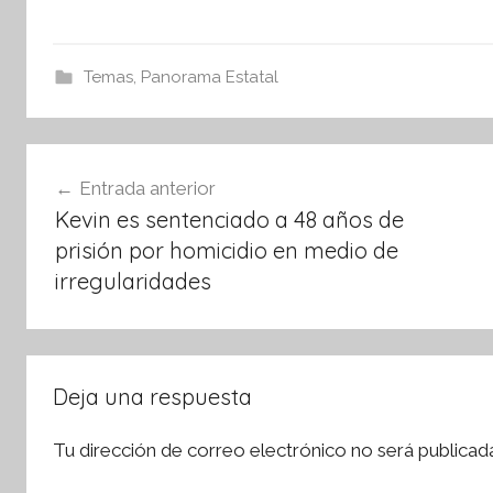
a
w
h
c
itt
at
e
er
s
Temas
,
Panorama Estatal
b
A
o
p
Navegación
o
p
Entrada anterior
de
k
Kevin es sentenciado a 48 años de
entradas
prisión por homicidio en medio de
irregularidades
Deja una respuesta
Tu dirección de correo electrónico no será publicad