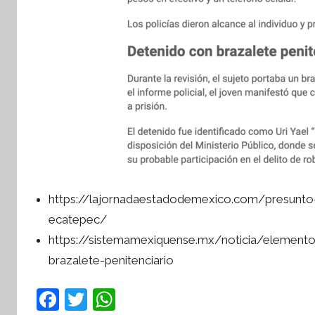
https://lajornadaestadodemexico.com/presunto-
ecatepec/
https://sistemamexiquense.mx/noticia/element
brazalete-penitenciario
F
T
W