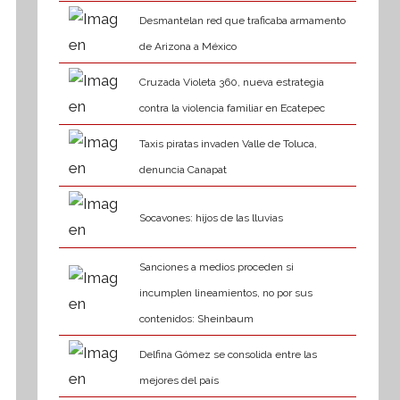
Desmantelan red que traficaba armamento
de Arizona a México
Cruzada Violeta 360, nueva estrategia
contra la violencia familiar en Ecatepec
Taxis piratas invaden Valle de Toluca,
denuncia Canapat
Socavones: hijos de las lluvias
Sanciones a medios proceden si
incumplen lineamientos, no por sus
contenidos: Sheinbaum
Delfina Gómez se consolida entre las
mejores del país