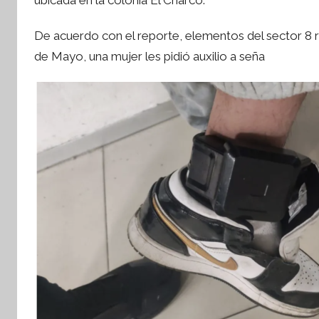
í
n
tsApp
De acuerdo con el reporte, elementos del sector 8 re
t
de Mayo, una mujer les pidió auxilio a seña
e
s
i
s
I
n
f
o
r
m
a
t
i
v
a