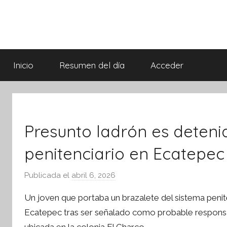
Saltar
al
contenido
Síntesis
Informativa
Inicio
Resumen del día
Acceder
Presunto ladrón es deteni
penitenciario en Ecatepec
Publicada el
abril 6, 2026
p
o
Un joven que portaba un brazalete del sistema penite
r
ebook
Ecatepec tras ser señalado como probable responsab
S
ter
ubicada en la colonia El Charco.