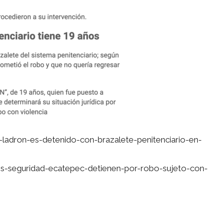
ladron-es-detenido-con-brazalete-penitenciario-en-
os-seguridad-ecatepec-detienen-por-robo-sujeto-con-