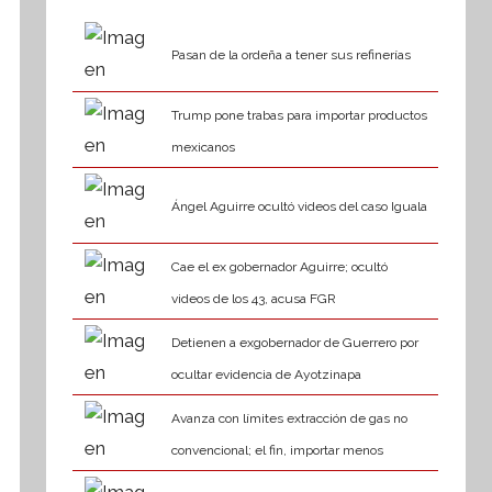
Pasan de la ordeña a tener sus refinerías
Trump pone trabas para importar productos
mexicanos
Ángel Aguirre ocultó videos del caso Iguala
Cae el ex gobernador Aguirre; ocultó
videos de los 43, acusa FGR
Detienen a exgobernador de Guerrero por
ocultar evidencia de Ayotzinapa
Avanza con límites extracción de gas no
convencional; el fin, importar menos