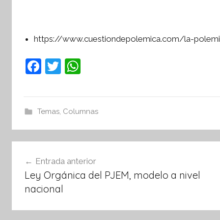
o
r
m
https://www.cuestiondepolemica.com/la-polemi
a
t
F
T
W
i
a
w
h
v
c
itt
at
a
e
er
s
Temas
,
Columnas
b
A
o
p
Navegación
o
p
Entrada anterior
de
k
Ley Orgánica del PJEM, modelo a nivel
entradas
nacional