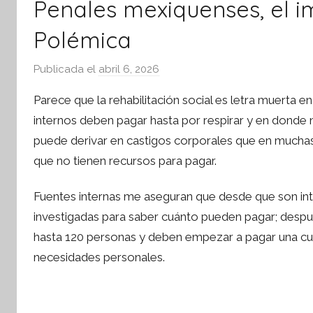
Penales mexiquenses, el i
tsApp
Polémica
Publicada el
abril 6, 2026
p
o
Parece que la rehabilitación social es letra muerta
r
internos deben pagar hasta por respirar y en donde n
S
puede derivar en castigos corporales que en muchas 
í
que no tienen recursos para pagar.
n
t
Fuentes internas me aseguran que desde que son int
e
s
investigadas para saber cuánto pueden pagar; despu
i
hasta 120 personas y deben empezar a pagar una cuota
s
necesidades personales.
I
n
f