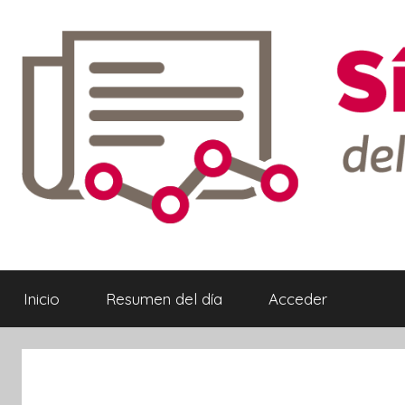
Saltar
al
contenido
Síntesis
Informativa
Inicio
Resumen del día
Acceder
ebook
ter