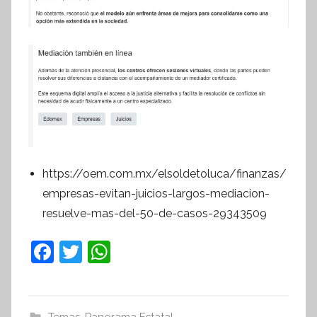
https://oem.com.mx/elsoldetoluca/finanzas/
empresas-evitan-juicios-largos-mediacion-
resuelve-mas-del-50-de-casos-29343509
F
T
W
a
w
h
c
itt
at