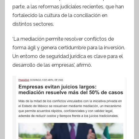
f
parte, a las reformas judiciales recientes, que han
o
fortalecido la cultura de la conciliación en
r
distintos sectores.
m
a
‘La mediación permite resolver conflictos de
t
forma ágil y genera certidumbre para la inversión.
i
Un entorno de seguridad jurídica es clave para el
v
desarrollo de las empresas’, afirmó.
a