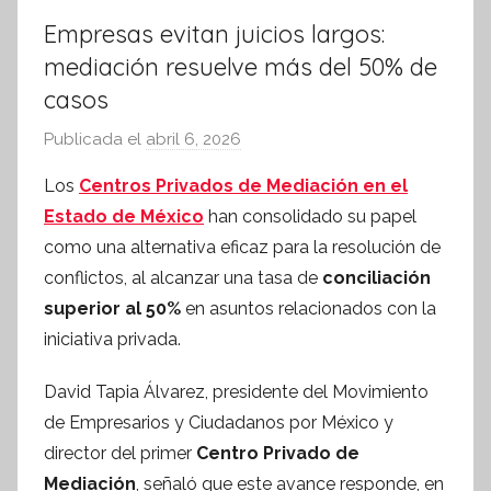
Empresas evitan juicios largos:
mediación resuelve más del 50% de
casos
Publicada el
abril 6, 2026
p
o
Los
Centros Privados de Mediación en el
r
Estado de México
han consolidado su papel
S
como una alternativa eficaz para la resolución de
í
conflictos, al alcanzar una tasa de
conciliación
n
superior al 50%
en asuntos relacionados con la
t
iniciativa privada.
e
s
David Tapia Álvarez, presidente del Movimiento
i
de Empresarios y Ciudadanos por México y
s
director del primer
Centro Privado de
I
n
Mediación
, señaló que este avance responde, en