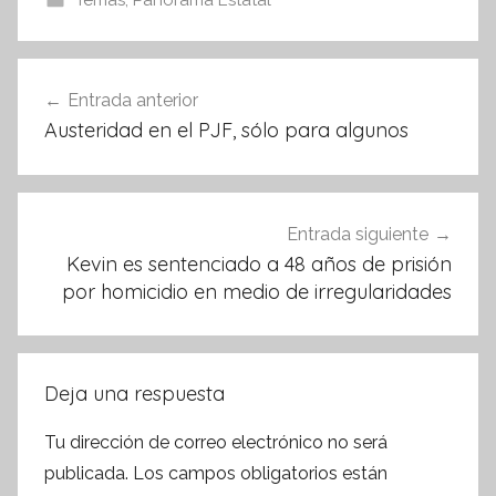
e
er
s
Temas
,
Panorama Estatal
b
A
o
p
Navegación
Entrada anterior
o
p
de
Austeridad en el PJF, sólo para algunos
k
entradas
Entrada siguiente
Kevin es sentenciado a 48 años de prisión
por homicidio en medio de irregularidades
Deja una respuesta
Tu dirección de correo electrónico no será
publicada.
Los campos obligatorios están