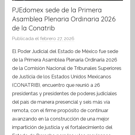
PJEdomex sede de la Primera
Asamblea Plenaria Ordinaria 2026
de la Conatrib
Publicada el
febrero 27, 2026
p
o
El Poder Judicial del Estado de México fue sede
r
de la Primera Asamblea Plenaria Ordinaria 2026
S
de la Comisión Nacional de Tribunales Superiores
í
de Justicia de los Estados Unidos Mexicanos
n
(CONATRIB), encuentro que reunió a 26
t
presidentas y presidentes de poderes judiciales
e
s
del país de manera presencial y seis más vía
i
remota, con el firme propósito de continuar
s
avanzando en la construcción de una mejor
I
impartición de justicia y el fortalecimiento del
n