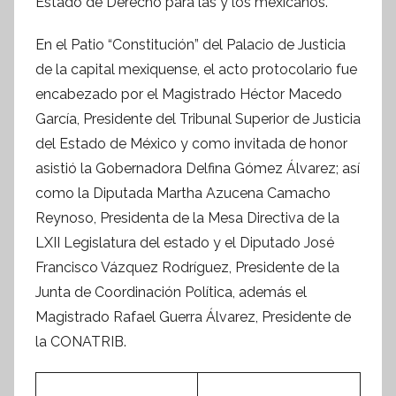
Estado de Derecho para las y los mexicanos.
f
o
En el Patio “Constitución” del Palacio de Justicia
r
de la capital mexiquense, el acto protocolario fue
m
encabezado por el Magistrado Héctor Macedo
a
García, Presidente del Tribunal Superior de Justicia
t
del Estado de México y como invitada de honor
i
asistió la Gobernadora Delfina Gómez Álvarez; así
v
como la Diputada Martha Azucena Camacho
a
Reynoso, Presidenta de la Mesa Directiva de la
LXII Legislatura del estado y el Diputado José
Francisco Vázquez Rodríguez, Presidente de la
Junta de Coordinación Política, además el
Magistrado Rafael Guerra Álvarez, Presidente de
la CONATRIB.