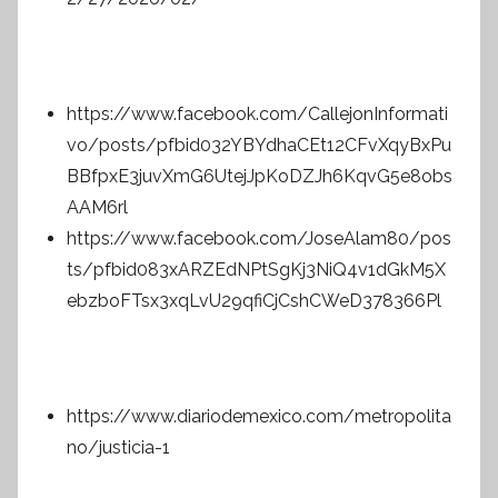
https://www.facebook.com/CallejonInformati
vo/posts/pfbid032YBYdhaCEt12CFvXqyBxPu
BBfpxE3juvXmG6UtejJpKoDZJh6KqvG5e8obs
AAM6rl
https://www.facebook.com/JoseAlam80/pos
ts/pfbid083xARZEdNPtSgKj3NiQ4v1dGkM5X
ebzboFTsx3xqLvU29qfiCjCshCWeD378366Pl
https://www.diariodemexico.com/metropolita
no/justicia-1