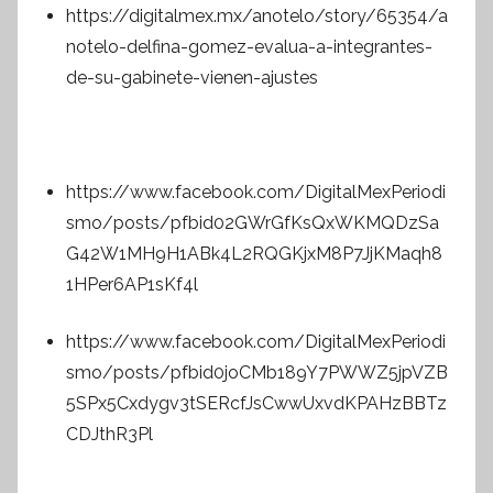
https://digitalmex.mx/anotelo/story/65354/a
notelo-delfina-gomez-evalua-a-integrantes-
de-su-gabinete-vienen-ajustes
https://www.facebook.com/DigitalMexPeriodi
smo/posts/pfbid02GWrGfKsQxWKMQDzSa
G42W1MH9H1ABk4L2RQGKjxM8P7JjKMaqh8
1HPer6AP1sKf4l
https://www.facebook.com/DigitalMexPeriodi
smo/posts/pfbid0joCMb189Y7PWWZ5jpVZB
5SPx5Cxdygv3tSERcfJsCwwUxvdKPAHzBBTz
CDJthR3Pl