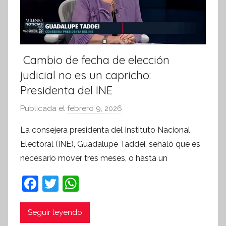
Cambio de fecha de elección
judicial no es un capricho:
Presidenta del INE
Publicada el
febrero 9, 2026
p
o
La consejera presidenta del Instituto Nacional
r
Electoral (INE), Guadalupe Taddei, señaló que es
S
necesario mover tres meses, o hasta un
í
n
F
T
W
t
a
w
h
e
c
itt
at
Seguir leyendo
s