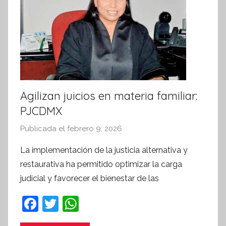
a
t
i
v
a
Agilizan juicios en materia familiar:
PJCDMX
Publicada el
febrero 9, 2026
p
o
La implementación de la justicia alternativa y
r
restaurativa ha permitido optimizar la carga
S
judicial y favorecer el bienestar de las
í
n
F
T
W
t
a
w
h
e