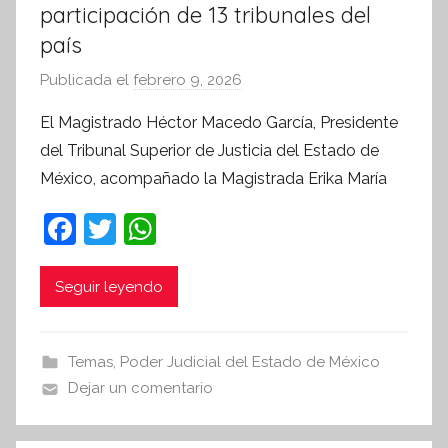
participación de 13 tribunales del
país
Publicada el
febrero 9, 2026
p
o
El Magistrado Héctor Macedo García, Presidente
r
del Tribunal Superior de Justicia del Estado de
S
México, acompañado la Magistrada Erika María
í
n
F
T
W
t
a
w
h
e
c
itt
at
Seguir leyendo
s
i
e
er
s
s
b
A
Temas
,
Poder Judicial del Estado de México
I
o
p
Dejar un comentario
n
o
p
f
o