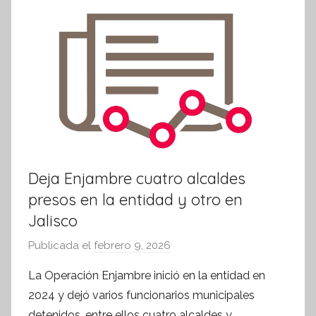
k
r
m
a
t
i
v
a
Deja Enjambre cuatro alcaldes
presos en la entidad y otro en
Jalisco
Publicada el
febrero 9, 2026
p
o
La Operación Enjambre inició en la entidad en
r
2024 y dejó varios funcionarios municipales
S
detenidos, entre ellos cuatro alcaldes y