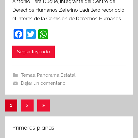
Antonio Lara Duque, integrante del Centro de
r
Derechos Humanos Zeferino Ladrillero reconoció
S
el interés de la Comisión de Derechos Humanos
í
n
F
T
W
t
a
w
h
e
c
itt
at
Seguir leyendo
s
i
e
er
s
s
b
A
Temas
,
Panorama Estatal
I
o
p
Dejar un comentario
n
o
p
f
k
o
Paginación
Entradas
1
2
»
r
siguientes
de
m
a
entradas
Primeras planas
t