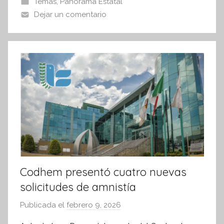
Temas
,
Panorama Estatal
I
o
p
Dejar un comentario
n
o
p
f
k
o
r
m
a
t
i
v
a
Codhem presentó cuatro nuevas
solicitudes de amnistía
Publicada el
febrero 9, 2026
p
o