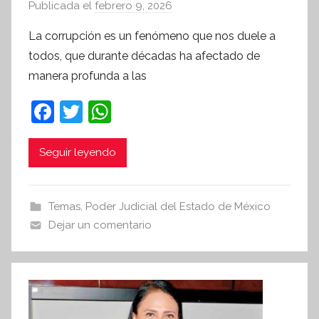
Publicada el
febrero 9, 2026
p
o
La corrupción es un fenómeno que nos duele a
r
todos, que durante décadas ha afectado de
S
manera profunda a las
í
n
F
T
W
t
a
w
h
e
c
itt
at
Seguir leyendo
s
i
e
er
s
s
b
A
Temas
,
Poder Judicial del Estado de México
I
o
p
Dejar un comentario
n
o
p
f
k
o
r
m