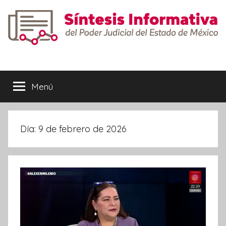
Saltar
al
contenido
Síntesis
Informativa
Menú
Día:
9 de febrero de 2026