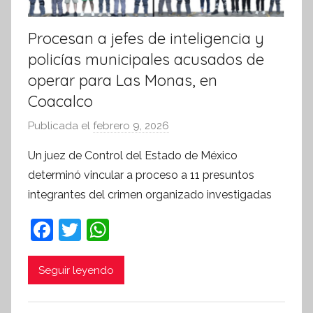
Procesan a jefes de inteligencia y
policías municipales acusados de
operar para Las Monas, en
Coacalco
Publicada el
febrero 9, 2026
p
o
Un juez de Control del Estado de México
r
determinó vincular a proceso a 11 presuntos
S
integrantes del crimen organizado investigadas
í
n
F
T
W
t
a
w
h
e
c
itt
at
Seguir leyendo
s
i
e
er
s
s