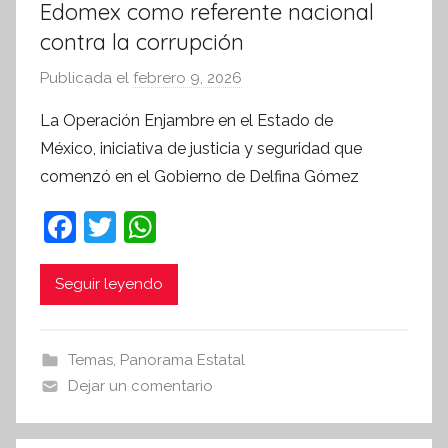
Edomex como referente nacional
contra la corrupción
Publicada el
febrero 9, 2026
p
o
La Operación Enjambre en el Estado de
r
México, iniciativa de justicia y seguridad que
S
comenzó en el Gobierno de Delfina Gómez
í
n
F
T
W
t
a
w
h
e
c
itt
at
Seguir leyendo
s
i
e
er
s
s
b
A
Temas
,
Panorama Estatal
I
o
p
Dejar un comentario
n
o
p
f
o