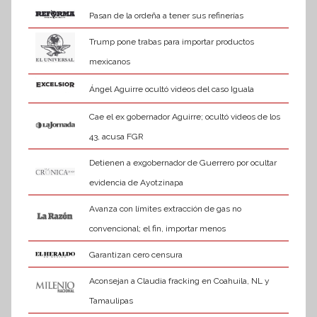
i
Pasan de la ordeña a tener sus refinerías
v
a
Trump pone trabas para importar productos
mexicanos
Ángel Aguirre ocultó videos del caso Iguala
Cae el ex gobernador Aguirre; ocultó videos de los
43, acusa FGR
Detienen a exgobernador de Guerrero por ocultar
evidencia de Ayotzinapa
Avanza con límites extracción de gas no
convencional; el fin, importar menos
Garantizan cero censura
Aconsejan a Claudia fracking en Coahuila, NL y
Tamaulipas