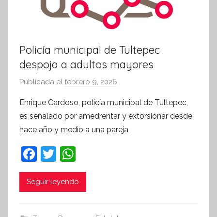
Policía municipal de Tultepec
despoja a adultos mayores
Publicada el
febrero 9, 2026
p
o
Enrique Cardoso, policía municipal de Tultepec,
r
es señalado por amedrentar y extorsionar desde
S
hace año y medio a una pareja
í
n
F
T
W
t
a
w
h
e
c
itt
at
Seguir leyendo
s
i
e
er
s
s
b
A