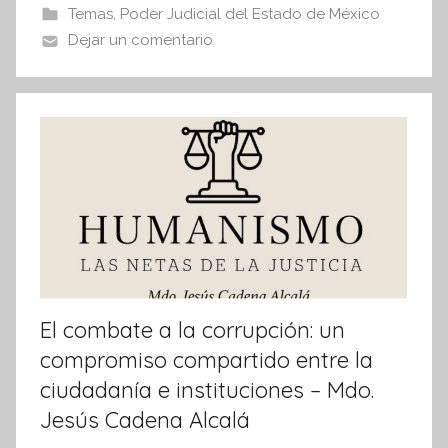
b
A
Temas
,
Poder Judicial del Estado de México
I
o
p
Dejar un comentario
n
o
p
f
k
o
r
m
a
t
i
v
a
El combate a la corrupción: un
compromiso compartido entre la
ciudadanía e instituciones – Mdo.
Jesús Cadena Alcalá