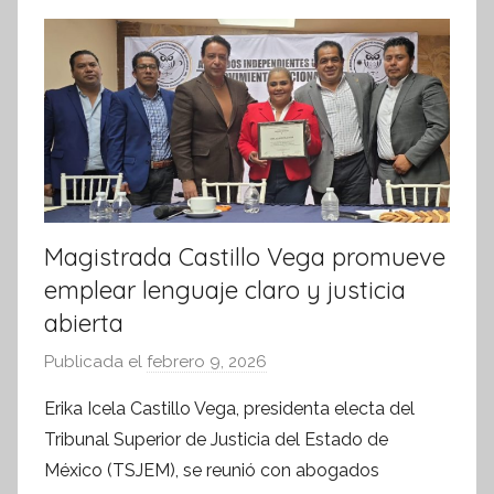
k
r
m
a
t
i
v
a
Magistrada Castillo Vega promueve
emplear lenguaje claro y justicia
abierta
Publicada el
febrero 9, 2026
p
o
Erika Icela Castillo Vega, presidenta electa del
r
Tribunal Superior de Justicia del Estado de
S
México (TSJEM), se reunió con abogados
í