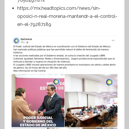
765849.html
https://mx.headtopics.com/news/sin-
oposici-n-real-morena-mantendr-a-el-control-
en-el-79287189