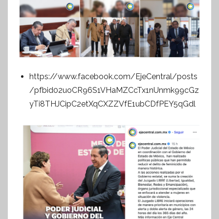
https://www.facebook.com/EjeCentral/posts
/pfbid02uoCR96S1VHaMZCcTx1nUnmk99cGz
yTi8THJCipC2etXqCXZZVfE1ubCDfPEY5qGdl