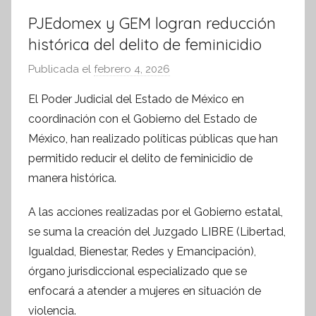
PJEdomex y GEM logran reducción
histórica del delito de feminicidio
Publicada el
febrero 4, 2026
p
o
El Poder Judicial del Estado de México en
r
coordinación con el Gobierno del Estado de
S
México, han realizado políticas públicas que han
í
permitido reducir el delito de feminicidio de
n
manera histórica.
t
e
A las acciones realizadas por el Gobierno estatal,
s
se suma la creación del Juzgado LIBRE (Libertad,
i
Igualdad, Bienestar, Redes y Emancipación),
s
órgano jurisdiccional especializado que se
I
n
enfocará a atender a mujeres en situación de
f
violencia.