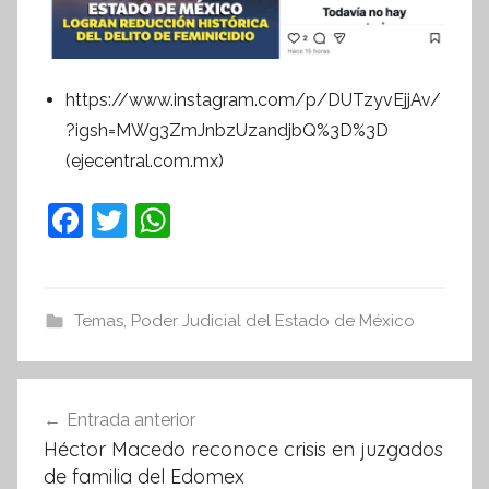
https://www.instagram.com/p/DUTzyvEjjAv/
?igsh=MWg3ZmJnbzUzandjbQ%3D%3D
(ejecentral.com.mx)
F
T
W
a
w
h
c
itt
at
e
er
s
Temas
,
Poder Judicial del Estado de México
b
A
o
p
Navegación
Entrada anterior
o
p
de
Héctor Macedo reconoce crisis en juzgados
k
entradas
de familia del Edomex