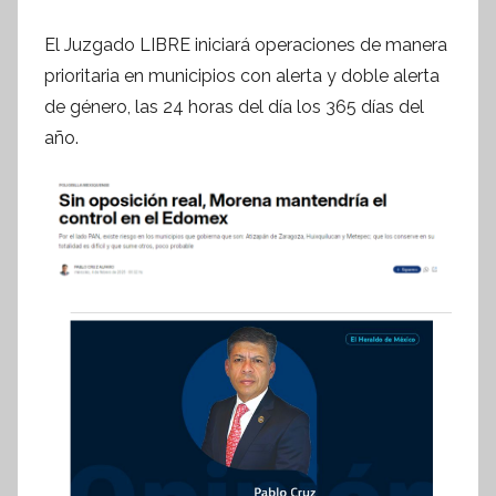
o
El Juzgado LIBRE iniciará operaciones de manera
r
m
prioritaria en municipios con alerta y doble alerta
a
de género, las 24 horas del día los 365 días del
t
año.
i
v
a