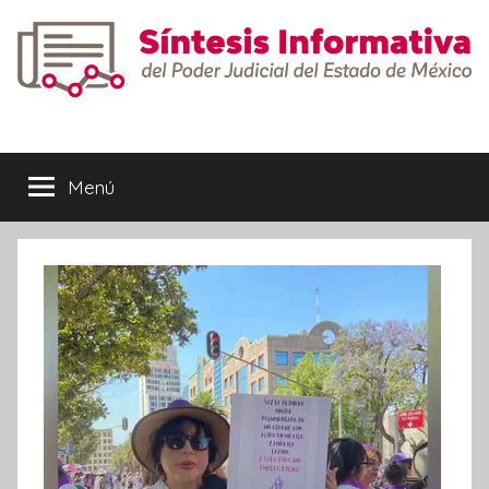
Saltar
al
contenido
Síntesis
Informativa
Menú