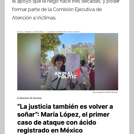
el apoyo que le negó hace tres décadas, y poder
t
formar parte de la Comisión Ejecutiva de
e
s
Atención a Víctimas.
i
s
I
n
f
o
r
m
a
t
i
v
a