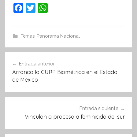
F
T
W
a
w
h
c
itt
at
e
er
s
Temas
,
Panorama Nacional
b
A
o
p
Navegación
Entrada anterior
o
p
de
Arranca la CURP Biométrica en el Estado
k
entradas
de México
Entrada siguiente
Vinculan a proceso a feminicida del sur