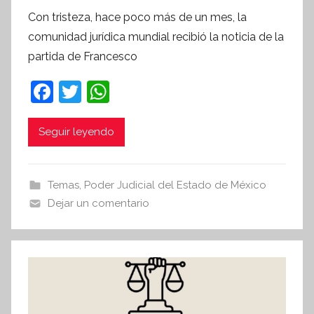
o
Con tristeza, hace poco más de un mes, la
r
comunidad jurídica mundial recibió la noticia de la
S
partida de Francesco
í
n
F
T
W
t
a
w
h
e
c
itt
at
Seguir leyendo
s
i
e
er
s
s
b
A
Temas
,
Poder Judicial del Estado de México
I
o
p
Dejar un comentario
n
o
p
f
k
o
r
m
a