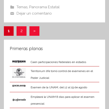
t
b
A
Temas
,
Panorama Estatal
e
o
p
Dejar un comentario
s
o
p
i
k
s
Paginación
Entradas
1
2
»
I
siguientes
de
n
f
entradas
Primeras planas
o
r
Caen participaciones federales en estados
m
a
Territorium life tomó control de exámenes en el
t
Poder Judicial
i
Examen de la UNAM, del 12 al 19 de agosto
v
a
Empleará la UNAM 8 días para aplicar el examen
presencial