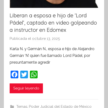
Liberan a esposa e hijo de ‘Lord
Pádel’, captado en video golpeando
a instructor en Edomex
Publicada el
octubre 13, 2025
p
o
Karla N. y Germán N., esposa e hijo de Alejandro
r
Germán ‘N’ quien fue llamado Lord Pádel, por
S
presuntamente agredir
í
n
F
T
W
t
a
w
h
e
c
itt
at
Seguir leyendo
s
i
e
er
s
s
b
A
Temas
,
Poder Judicial del Estado de México
I