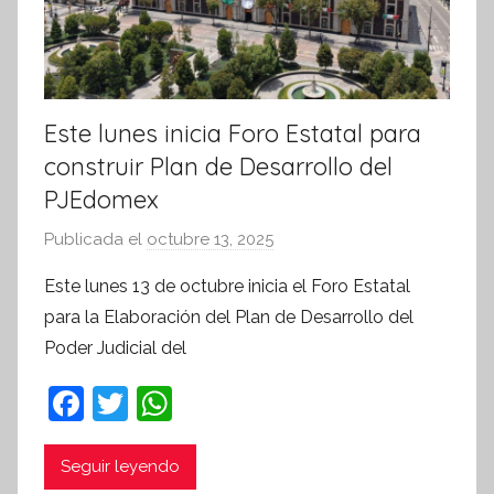
Este lunes inicia Foro Estatal para
construir Plan de Desarrollo del
PJEdomex
Publicada el
octubre 13, 2025
p
o
Este lunes 13 de octubre inicia el Foro Estatal
r
para la Elaboración del Plan de Desarrollo del
S
Poder Judicial del
í
n
F
T
W
t
a
w
h
e
c
itt
at
Seguir leyendo
s