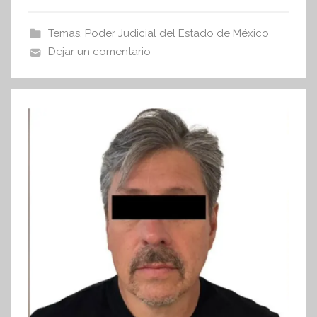
e
er
s
s
b
A
Temas
,
Poder Judicial del Estado de México
I
o
p
Dejar un comentario
n
o
p
f
k
o
r
m
a
t
i
v
a