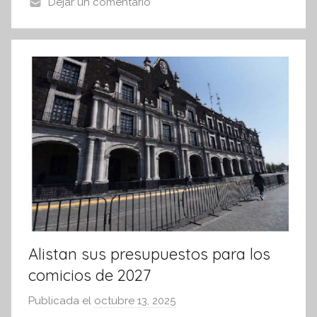
o
p
Dejar un comentario
n
o
p
f
k
o
r
m
a
t
i
v
a
Alistan sus presupuestos para los
comicios de 2027
Publicada el
octubre 13, 2025
p