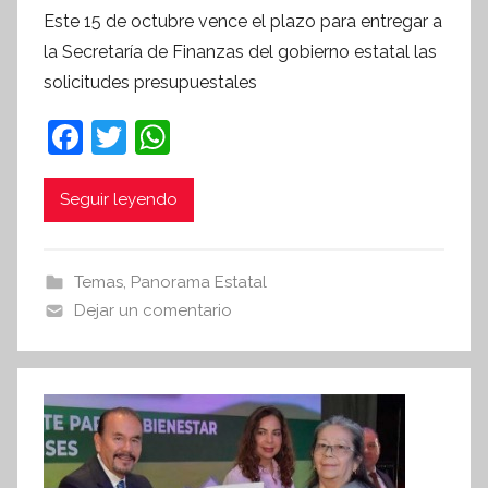
o
Este 15 de octubre vence el plazo para entregar a
r
la Secretaría de Finanzas del gobierno estatal las
S
solicitudes presupuestales
í
n
F
T
W
t
a
w
h
e
c
itt
at
Seguir leyendo
s
i
e
er
s
s
b
A
Temas
,
Panorama Estatal
I
o
p
Dejar un comentario
n
o
p
f
k
o
r
m
a
t