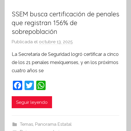
SSEM busca certificación de penales
que registran 156% de
sobrepoblación
Publicada el
octubre 13, 2025
p
o
La Secretaría de Seguridad logró certificar a cinco
r
de los 21 penales mexiquenses, y en los próximos
S
cuatro años se
í
n
F
T
W
t
a
w
h
e
c
itt
at
Seguir leyendo
s
i
e
er
s
s
b
A
Temas
,
Panorama Estatal
I