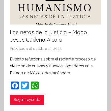
t
i
v
a
Las netas de la justicia – Mgdo.
Jesús Cadena Alcalá
Publicada el
octubre 13, 2025
p
o
El texto reflexiona sobre el reciente proceso de
r
elección de nuevas y nuevos juzgadores en el
S
Estado de México, destacándolo
í
n
F
T
W
t
a
w
h
e
c
itt
at
Seguir leyendo
s
i
e
er
s