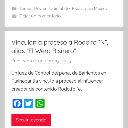
s
b
A
Temas
,
Poder Judicial del Estado de México
I
o
p
Dejar un comentario
n
o
p
f
k
o
r
Vinculan a proceso a Rodolfo “N”,
m
alías “El Wero Bisnero”
a
Publicada el
octubre 13, 2025
p
t
o
i
Un juez de Control del penal de Barrientos en
r
v
Tlalnepantla vinculó a proceso al influencer
S
a
creador de contenido Rodolfo “el
í
n
F
T
W
t
a
w
h
e
c
itt
at
Seguir leyendo
s
i