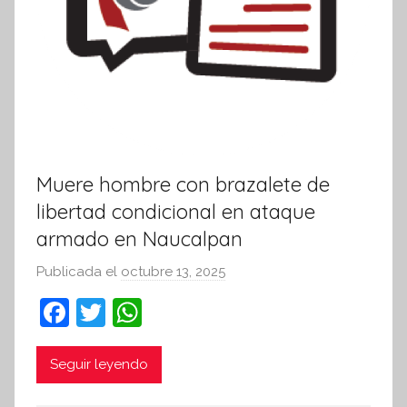
Muere hombre con brazalete de
libertad condicional en ataque
armado en Naucalpan
Publicada el
octubre 13, 2025
p
o
F
T
W
r
a
w
h
S
c
itt
at
Seguir leyendo
í
n
e
er
s