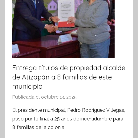
i
v
a
Entrega títulos de propiedad alcalde
de Atizapán a 8 familias de este
municipio
Publicada el
octubre 13, 2025
p
o
El presidente municipal, Pedro Rodríguez Villegas,
r
puso punto final a 25 años de incertidumbre para
S
8 familias de la colonia,
í
n