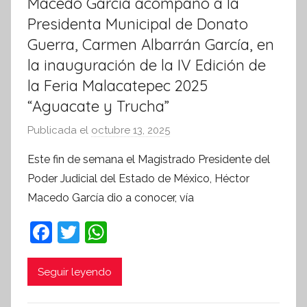
Macedo García acompañó a la
Presidenta Municipal de Donato
Guerra, Carmen Albarrán García, en
la inauguración de la IV Edición de
la Feria Malacatepec 2025
“Aguacate y Trucha”
Publicada el
octubre 13, 2025
p
o
Este fin de semana el Magistrado Presidente del
r
Poder Judicial del Estado de México, Héctor
S
Macedo García dio a conocer, vía
í
n
F
T
W
t
a
w
h
e
c
itt
at
Seguir leyendo
s
i
e
er
s