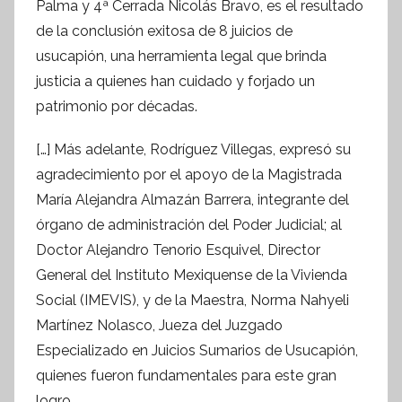
Palma y 4ª Cerrada Nicolás Bravo, es el resultado
s
de la conclusión exitosa de 8 juicios de
I
n
usucapión, una herramienta legal que brinda
f
justicia a quienes han cuidado y forjado un
o
patrimonio por décadas.
r
m
[…] Más adelante, Rodríguez Villegas, expresó su
a
agradecimiento por el apoyo de la Magistrada
t
María Alejandra Almazán Barrera, integrante del
i
órgano de administración del Poder Judicial; al
v
Doctor Alejandro Tenorio Esquivel, Director
a
General del Instituto Mexiquense de la Vivienda
Social (IMEVIS), y de la Maestra, Norma Nahyeli
Martínez Nolasco, Jueza del Juzgado
Especializado en Juicios Sumarios de Usucapión,
quienes fueron fundamentales para este gran
logro.