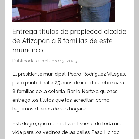
Entrega títulos de propiedad alcalde
de Atizapán a 8 familias de este
municipio
Publicada el
octubre 13, 2025
p
o
El presidente municipal, Pedro Rodríguez Villegas,
r
puso punto final a 25 años de incertidumbre para
S
8 familias de la colonia, Barrio Norte a quienes
í
entregó los títulos que los acreditan como
n
legítimos dueños de sus hogares.
t
e
Este logro, que materializa el sueño de toda una
s
vida para los vecinos de las calles Paso Hondo,
i