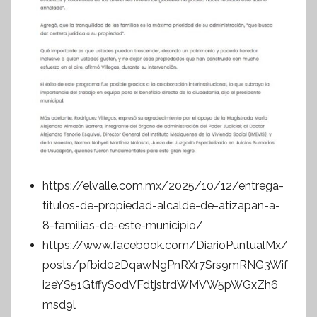
https://elvalle.com.mx/2025/10/12/entrega-
titulos-de-propiedad-alcalde-de-atizapan-a-
8-familias-de-este-municipio/
https://www.facebook.com/DiarioPuntualMx/
posts/pfbid02DqawNgPnRXr7Srs9mRNG3Wif
i2eYS51GtffySodVFdtjstrdWMVW5pWGxZh6
msd9l