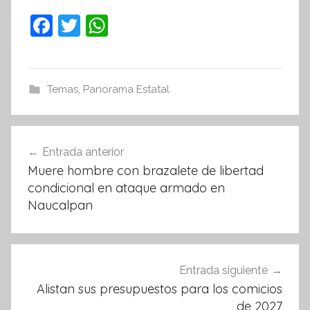
F
T
W
a
w
h
c
itt
at
e
er
s
Temas
,
Panorama Estatal
b
A
o
p
Navegación
Entrada anterior
o
p
de
Muere hombre con brazalete de libertad
k
entradas
condicional en ataque armado en
Naucalpan
Entrada siguiente
Alistan sus presupuestos para los comicios
de 2027