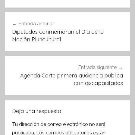
b
A
o
p
Navegación
Entrada anterior
o
p
de
Diputadas conmemoran el Día de la
k
entradas
Nación Pluricultural
Entrada siguiente
Agenda Corte primera audiencia pública
con discapacitados
Deja una respuesta
Tu dirección de correo electrónico no será
publicada.
Los campos obligatorios están