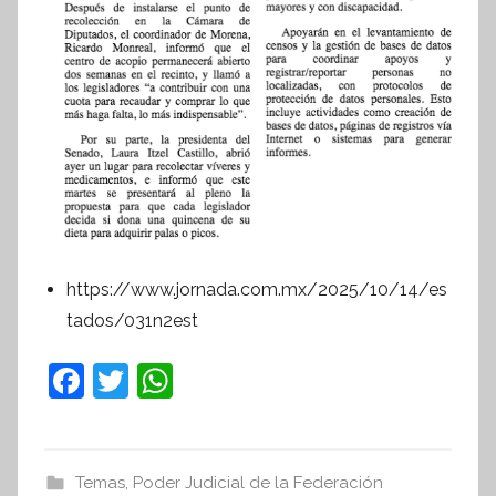
https://www.jornada.com.mx/2025/10/14/es
tados/031n2est
F
T
W
a
w
h
c
itt
at
e
er
s
Temas
,
Poder Judicial de la Federación