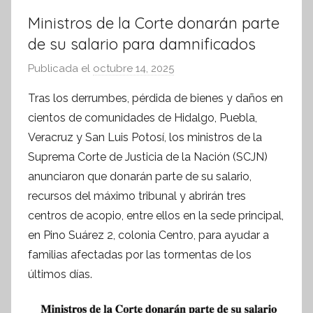
Ministros de la Corte donarán parte
de su salario para damnificados
Publicada el
octubre 14, 2025
p
o
Tras los derrumbes, pérdida de bienes y daños en
r
cientos de comunidades de Hidalgo, Puebla,
S
Veracruz y San Luis Potosí, los ministros de la
í
Suprema Corte de Justicia de la Nación (SCJN)
n
anunciaron que donarán parte de su salario,
t
recursos del máximo tribunal y abrirán tres
e
s
centros de acopio, entre ellos en la sede principal,
i
en Pino Suárez 2, colonia Centro, para ayudar a
s
familias afectadas por las tormentas de los
I
últimos días.
n
f