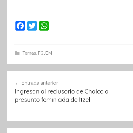
F
T
W
a
w
h
c
itt
at
e
er
s
Temas
,
FGJEM
b
A
o
p
Navegación
o
p
Entrada anterior
de
k
Ingresan al reclusorio de Chalco a
entradas
presunto feminicida de Itzel