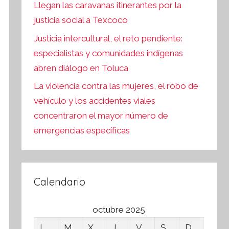
Llegan las caravanas itinerantes por la
justicia social a Texcoco
Justicia intercultural, el reto pendiente:
especialistas y comunidades indígenas
abren diálogo en Toluca
La violencia contra las mujeres, el robo de
vehículo y los accidentes viales
concentraron el mayor número de
emergencias específicas
Calendario
octubre 2025
L
M
X
J
V
S
D