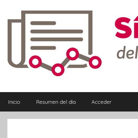
Saltar
al
contenido
Síntesis
Informativa
Inicio
Resumen del día
Acceder
ebook
ter