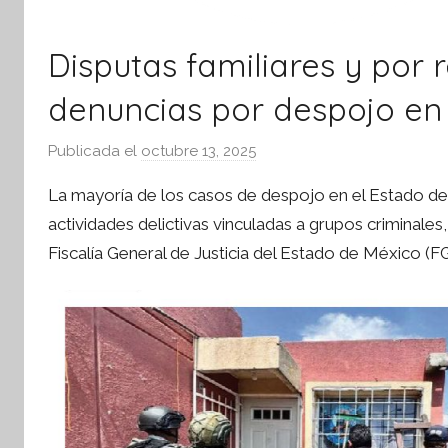
Disputas familiares y por 
denuncias por despojo en 
Publicada el
octubre 13, 2025
p
o
La mayoría de los casos de despojo en el Estado de 
r
actividades delictivas vinculadas a grupos criminale
S
Fiscalía General de Justicia del Estado de México 
í
n
t
e
s
i
s
I