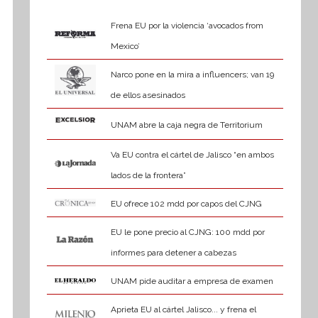
Frena EU por la violencia ‘avocados from
Mexico’
Narco pone en la mira a influencers; van 19
de ellos asesinados
UNAM abre la caja negra de Territorium
Va EU contra el cártel de Jalisco “en ambos
lados de la frontera”
EU ofrece 102 mdd por capos del CJNG
EU le pone precio al CJNG: 100 mdd por
informes para detener a cabezas
UNAM pide auditar a empresa de examen
Aprieta EU al cártel Jalisco... y frena el