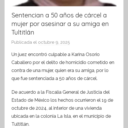
Sentencian a 50 años de cárcel a
mujer por asesinar a su amiga en
Tultitlán
Publicada el
octubre 9, 2025
p
o
Un juez encontró culpable a Karina Osorio
r
Caballero por el delito de homicidio cometido en
S
contra de una mujer, quien era su amiga, por lo
í
que fue sentenciada a 50 años de cárcel.
n
t
De acuerdo a la Fiscalía General de Justicia del
e
Estado de México los hechos ocurrieron el 19 de
s
octubre de 2024, al interior de una vivienda
i
ubicada en la colonia La Isla, en el municipio de
s
Tultitlán.
I