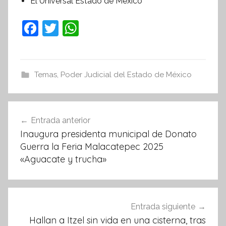
El Universal Estado de México
F
T
W
a
w
h
c
itt
at
e
er
s
Temas
,
Poder Judicial del Estado de México
b
A
o
p
Navegación
Entrada anterior
o
p
de
Inaugura presidenta municipal de Donato
k
entradas
Guerra la Feria Malacatepec 2025
«Aguacate y trucha»
Entrada siguiente
Hallan a Itzel sin vida en una cisterna, tras