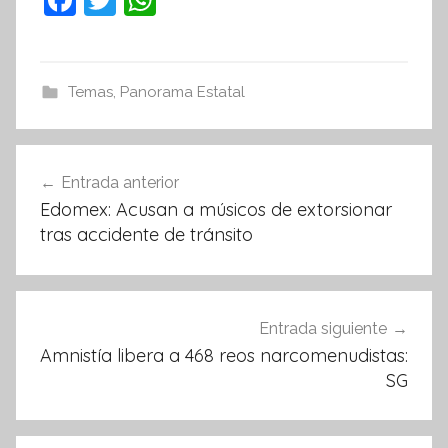
a
w
h
c
itt
at
e
er
s
Temas
,
Panorama Estatal
b
A
o
p
Navegación
Entrada anterior
o
p
de
Edomex: Acusan a músicos de extorsionar
k
entradas
tras accidente de tránsito
Entrada siguiente
Amnistía libera a 468 reos narcomenudistas:
SG