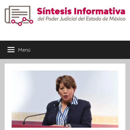
Saltar
al
contenido
Síntesis
Informativa
Menú