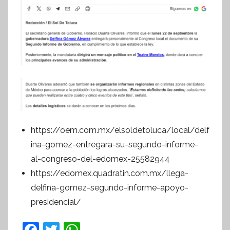
f
o
r
m
a
t
i
v
a
https://oem.com.mx/elsoldetoluca/local/delf
ina-gomez-entregara-su-segundo-informe-
al-congreso-del-edomex-25582944
https://edomex.quadratin.com.mx/llega-
delfina-gomez-segundo-informe-apoyo-
presidencial/
F
T
W