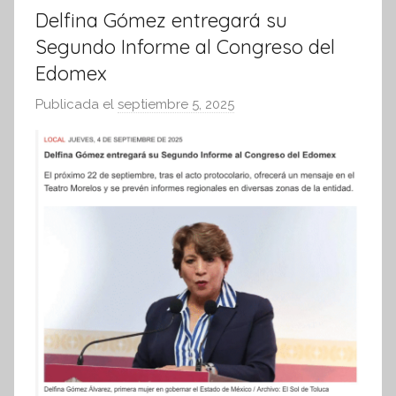
Delfina Gómez entregará su
Segundo Informe al Congreso del
Edomex
Publicada el
septiembre 5, 2025
p
o
r
S
í
n
t
e
s
i
s
I
n