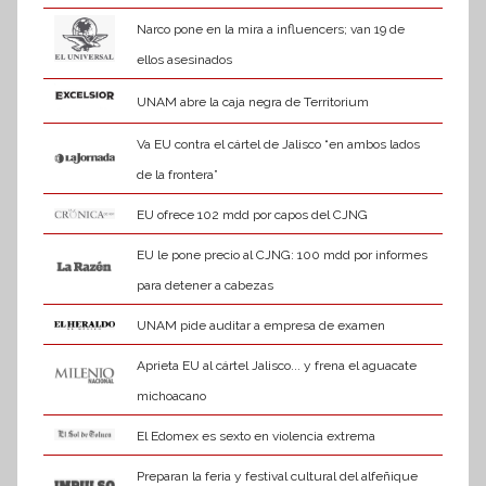
v
a
Narco pone en la mira a influencers; van 19 de
ellos asesinados
UNAM abre la caja negra de Territorium
Va EU contra el cártel de Jalisco “en ambos lados
de la frontera”
EU ofrece 102 mdd por capos del CJNG
EU le pone precio al CJNG: 100 mdd por informes
para detener a cabezas
UNAM pide auditar a empresa de examen
Aprieta EU al cártel Jalisco... y frena el aguacate
michoacano
El Edomex es sexto en violencia extrema
Preparan la feria y festival cultural del alfeñique